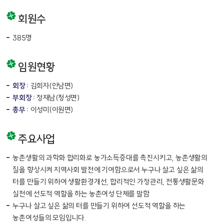
회원수
385명
임원현황
회장 :
김희자(안남면)
부회장 :
정재남(청성면)
총무 :
이성미(이원면)
주요사업
농촌생활의 과학화 합리화로 농가소득증대를 촉진시키고, 농촌생활의
질을 향상시켜 지역사회 발전에 기여함으로서 누구나 살고 싶은 삶의
터를 만들기 위하여 생활환경개선, 합리적인 가정관리, 전통생활문화
실천에 선도적 역할을 하는 농촌여성 단체를 말함
누구나 살고 싶은 삶의 터를 만들기 위하여 선도적 역할을 하는
농촌여성들의 모임입니다.