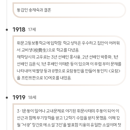
동갑인 송재숙과 결혼
1918
17세
휘문고등보통학교에 입학함. 학교성적은 우수하고 집안이 어려워
서 교비생(校費生)으로 학교를 다녔음.
재학당시의 교우로는 3년 선배인 홍사용, 2년 선배인 박종화, 1년
선배인 김윤식, 1년 후배인 이태준 등이 있으며 이 무렵 부터 문재를
나타내어 박팔양 등과 8명으로 요람동인을 만들어 동인지 <요람>
을 프린트판으로 10여호를 내었음.
1919
18세
3·1운동이 일어나 교내문제로 야기된 휘문사태의 주동이 되어 이
선근과 함께 무기정학을 받고 1,2학기 수업을 받지 못했음. 이해 12
월 "서광" 창간호에 소설 '3인'을 발표함 지용의 유일한 소설이며 첫