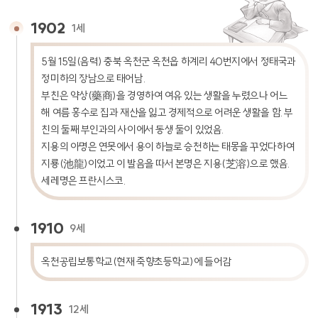
1902
1세
5월 15일(음력) 충북 옥천군 옥천읍 하계리 40번지에서 정태국과
정미하의 장남으로 태어남.
부친은 약상(藥商)을 경영하여 여유 있는 생활을 누렸으나 어느
해 여름 홍수로 집과 재산을 잃고 경제적으로 어려운 생활을 함. 부
친의 둘째 부인과의 사이에서 동생 둘이 있었음.
지용의 아명은 연못에서 용이 하늘로 승천하는 태몽을 꾸었다하여
지룡(池龍)이었고 이 발음을 따서 본명은 지용(芝溶)으로 했음.
세레명은 프란시스코.
1910
9세
옥천공립보통학교(현재 죽향초등학교)에 들어감
1913
12세