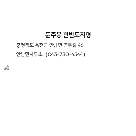
둔주봉 한반도지형
충청북도 옥천군 안남면 연주길 46
안남면사무소（043-730-4544）