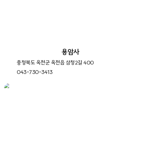
용암사
충청북도 옥천군 옥천읍 삼청2길 400
043-730-3413