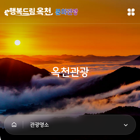
문화관광
옥천관광
관광명소