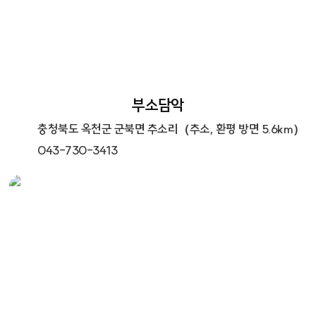
부소담악
충청북도 옥천군 군북면 추소리（추소, 환평 방면 5.6km）
043-730-3413