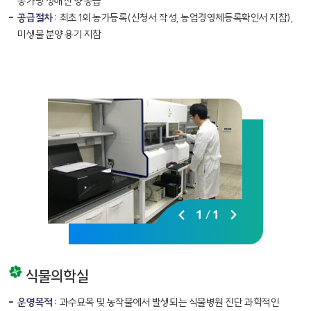
농가당 정해진 양 공급
공급절차 :
최초 1회 농가등록(신청서 작성, 농업경영체등록확인서 지참),
미생물 분양 용기 지참
1
/
1
식물의학실
운영목적 :
과수묘목 및 농작물에서 발생되는 식물병원 진단 과학적인