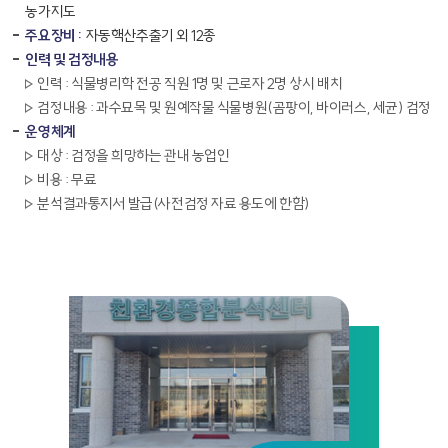
농가지도
주요장비 :
자동핵산추출기 외 12종
인력 및 검정내용
인력 : 식물병리학 전공 직원 1명 및 근로자 2명 상시 배치
검정내용 : 과수묘목 및 원예작물 식물병원(곰팡이, 바이러스, 세균) 검정
운영체계
대상 : 검정을 희망하는 관내 농업인
비용 : 무료
분석결과통지서 발급(사전검정 자료 용도에 한함)