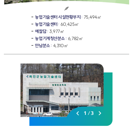
농업기술센터 시설현황부지 :
75,494㎡
농업기술센터 :
60,425㎡
예찰답 :
3,977㎡
농업기계청산분소 :
6,782㎡
안남분소 :
4,310㎡
1
/
3