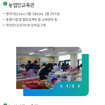
농업인교육관
면적782.64㎡(1층 384.84, 2층 397.8)
음향시설 및 빔프로젝트 등 교육장비 등
대강당(205석)외 강의실 3개
1
/
3