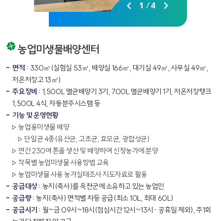
1
/
4
농업미생물배양센터
면적 :
330㎡(실험실 53㎡, 배양실 166㎡, 대기실 49㎡, 사무실 49㎡,
저온저장고 13㎡)
주요장비 :
1,500L 멸균배양기 3기, 700L 멸균배양기 1기, 저온저장탱크
1,500L 4식, 자동분주시스템 등
기능 및 운영현황
농업용미생물 배양
단일균 4종(유산균, 고초균, 효모균, 광합성균)
연간 230여 톤을 생산 및 배양하여 신청농가에 분양
작목별 농업미생물 사용방법 교육
농업미생물 사용 농가실태조사 지도자료로 활용
공급대상 :
농지(축사)를 옥천군에 소유하고 있는 농업인
공급량 :
농지(축사) 면적별 차등 공급(최소 10L, 최대 60L)
공급시기 :
월~금 09시~18시(점심시간 12시~13시· 공휴일 제외), 주1회