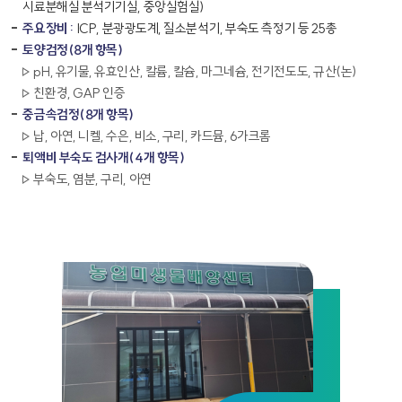
시료분해실 분석기기실, 중앙실험실)
주요장비 :
ICP, 분광광도계, 질소분석기, 부숙도 측정기 등 25총
토양검정(8개 항목)
pH, 유기물, 유효인산, 칼륨, 칼슘, 마그네슘, 전기전도도, 규산(논)
친환경, GAP 인증
중금속검정(8개 항목)
납, 아연, 니켈, 수은, 비소, 구리, 카드뮴, 6가크롬
퇴액비 부숙도 검사개(4개 항목)
부숙도, 염분, 구리, 아연