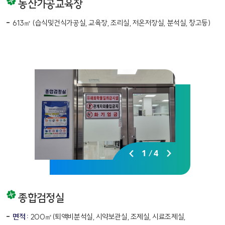
농산가공교육장
613㎡ (습식및건식가공실, 교육장, 조리실, 저온저장실, 분석실, 창고등)
1
/
4
종합검정실
면적 :
200㎡(퇴액비분석실, 시약보관실, 조제실, 시료조제실,