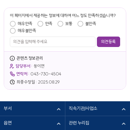
담당자 정보
이 페이지에서 제공하는 정보에 대하여 어느 정도 만족하셨습니까?
만족도 조사
매우만족
만족
보통
불만족
매우불만족
콘텐츠 정보관리
담당부서 :
동이면
연락처 :
043-730-4504
최종수정일 :
2025.08.29
부서
직속기관/사업소
읍면
관련 누리집