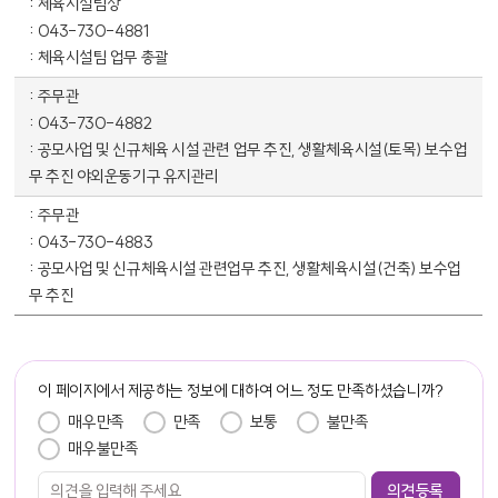
체육시설팀장
043-730-4881
체육시설팀 업무 총괄
주무관
043-730-4882
공모사업 및 신규체육 시설 관련 업무 추진, 생활체육시설(토목) 보수업
무 추진 야외운동기구 유지관리
주무관
043-730-4883
공모사업 및 신규체육시설 관련업무 추진, 생활체육시설(건축) 보수업
무 추진
담당자 정보
이 페이지에서 제공하는 정보에 대하여 어느 정도 만족하셨습니까?
만족도 조사
매우만족
만족
보통
불만족
매우불만족