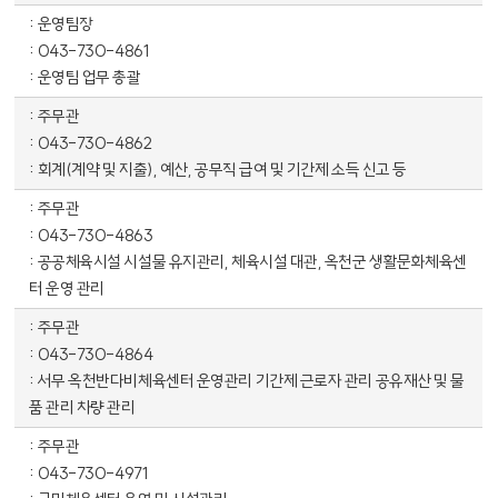
운영팀장
043-730-4861
운영팀 업무 총괄
주무관
043-730-4862
회계(계약 및 지출), 예산, 공무직 급여 및 기간제 소득 신고 등
주무관
043-730-4863
공공체육시설 시설물 유지관리, 체육시설 대관, 옥천군 생활문화체육센
터 운영 관리
주무관
043-730-4864
서무 옥천반다비체육센터 운영관리 기간제 근로자 관리 공유재산 및 물
품 관리 차량 관리
주무관
043-730-4971