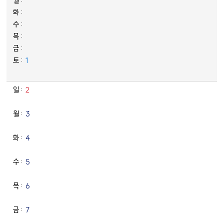
1
2
3
4
5
6
오
늘
7
날
짜