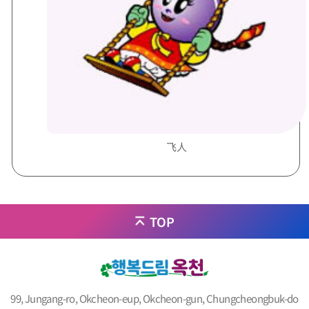
飞人
TOP
99, Jungang-ro, Okcheon-eup, Okcheon-gun, Chungcheongbuk-do