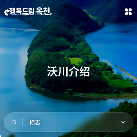
沃川介绍
标志