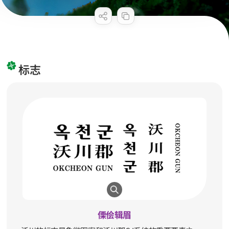
标志
傈侩辑眉