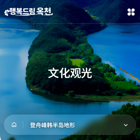
文化观光
登舟峰韩半岛地形