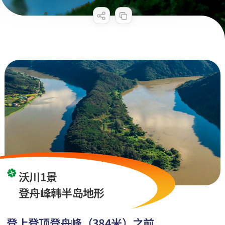
沃川1景
登舟峰韩半岛地形
登上登顶登舟峰（384米）之前