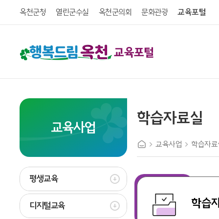
옥천군청
열린군수실
옥천군의회
문화관광
교육포털
교육포털
학습자료실
교육사업
교육사업
학습자료
평생교육
학습
디지털교육