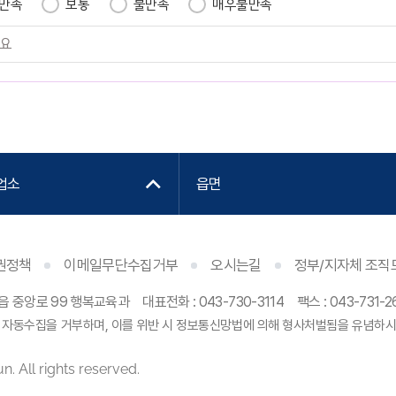
만족
보통
불만족
매우불만족
업소
읍면
권정책
이메일무단수집거부
오시는길
정부/지자체 조직
천읍 중앙로 99 행복교육과
대표전화 : 043-730-3114
팩스 : 043-731-2
 자동수집을 거부하며, 이를 위반 시 정보통신망법에 의해 형사처벌됨을 유념하시
. All rights reserved.