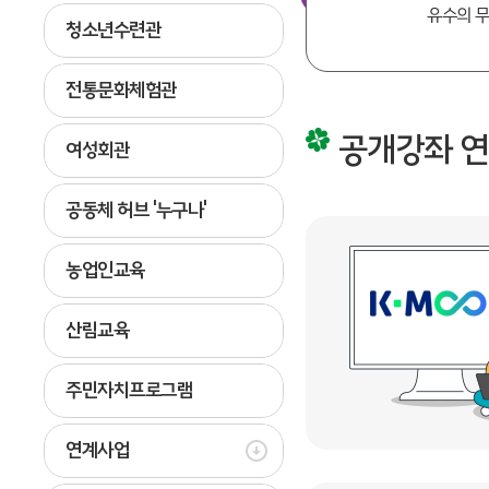
유수의 무
청소년수련관
전통문화체험관
공개강좌 연
여성회관
공동체 허브 '누구나'
농업인교육
산림교육
주민자치프로그램
연계사업