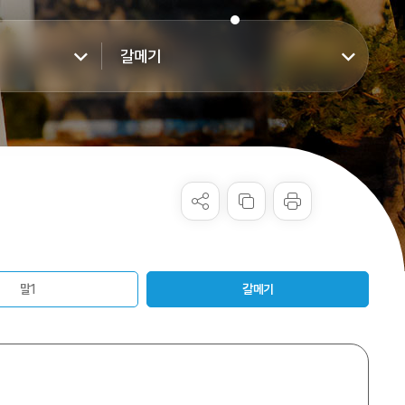
갈메기
말1
갈메기