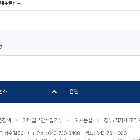
매우불만족
7
업소
읍면
권정책
이메일무단수집거부
오시는길
정부/지자체 조직
읍 향수길 56
대표전화 :
043-730-3408
팩스 : 043-731-1986