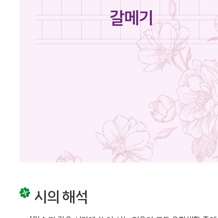
갈메기
시의 해석