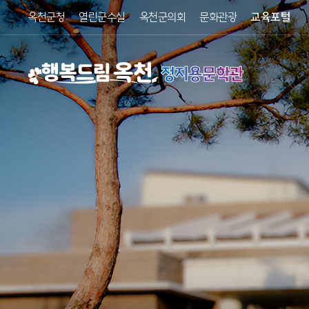
옥천군청
열린군수실
옥천군의회
문화관광
교육포털
정지용문학관