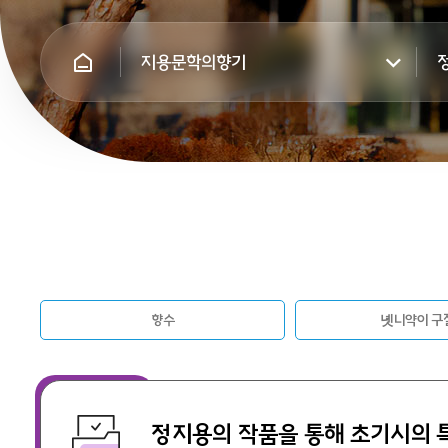
지용문학의향기
향수
녯니약이 구
정지용의 작품을 통해 초기시의 