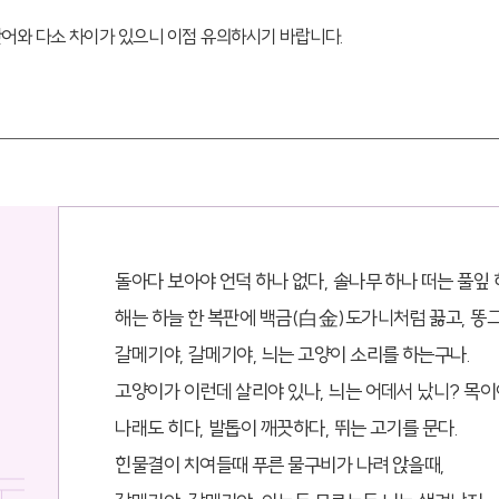
단어와 다소 차이가 있으니 이점 유의하시기 바랍니다.
돌아다 보아야 언덕 하나 없다, 솔나무 하나 떠는 풀잎 
해는 하늘 한 복판에 백금(白金)도가니처럼 끓고, 똥
갈메기야, 갈메기야, 늬는 고양이 소리를 하는구나.
고양이가 이런데 살리야 있나, 늬는 어데서 났니? 목이
나래도 히다, 발톱이 깨끗하다, 뛰는 고기를 문다.
힌물결이 치여들때 푸른 물구비가 나려 앉을때,