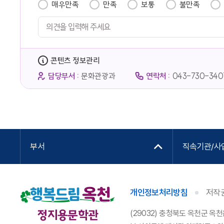
매우만족
만족
보통
불만족
콘텐츠 정보관리
담당부서 :
문화관광과
연락처 :
043-730-340
부서
직속기관/사
개인정보처리방침
저작
정지용문학관
(29032) 충청북도 옥천군 옥천