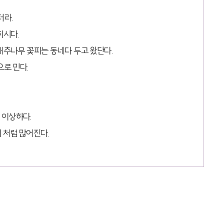
더라.
히시다.
대추나무 꽃피는 동네다 두고 왔단다.
으로 민다.
 이상하다.
 처럼 많어진다.