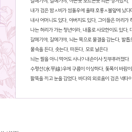
갈메기야, 갈메기야, 아는듯 모르는듯 늬는 생겨났지,
내가 검은 밤ㅅ비가 섬돌우에 울때 호롱ㅅ불앞에 났다
내사 어머니도 있다, 아버지도 있다, 그이들은 머리가 
나는 허리가 가는 청년이라, 내홀로 사모한이도 있다, 
갈메기야, 갈메기야, 늬는 목으로 물결을 감는다, 발톱
물속을 든다, 솟는다, 떠돈다, 모로 날은다.
늬는 쌀을 아니 먹어도 사나? 내손이사 짓부푸러졌다.
수평선(水平線)우에 구름이 이상하다, 돛폭이 바람이
팔뚝을 끼고 눈을 감었다, 바다의 외로움이 검은 넥타이