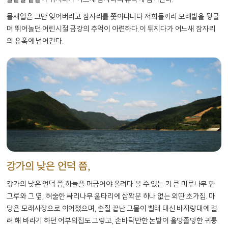
물새알은 그만 잊어버리고 잠자리를 쫓아다니다 저희들끼리 모래밭을 뒹굴
며 뛰어놀던 어린시절 금강의 추억이 아련하다.이 뒤지다가 어느새 잠자리
의 유혹에 넘어간다.
강가의 낮은 언덕 쯤,
강가의 낮은 언덕 쯤,하늘을 머금어야 올려다 볼 수 있는 키 큰 미루나무 한
그루와 그 옆, 허술한 싸리나무 울타리에 삽짝문 하나 없는 외딴 초가집. 마
당은 모래사장으로 이어졌으며, 손질 끝난 그물이 빨래 대신 바지랑대에 걸
려 해 바라기 하던 어부의집도 그렇고, 손바닥만한 논밭이 올망졸망한 귀퉁