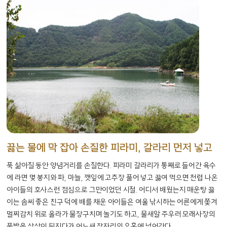
끓는 물에 막 잡아 손질한 피라미, 갈라리 먼저 넣고
푹 삶아질 동안 양념거리를 손질한다. 피라미 갈라리가 통째로 들어간 육수
에 라면 몇 봉지와 파, 마늘, 깻잎에 고추장 풀어 넣고 끓여 먹으면 천렵 나온
아이들의 호사스런 점심으로 그만이었던 시절. 어디서 배웠는지 매운탕 끓
이는 솜씨 좋은 친구 덕에 배를 채운 아이들은 여울 낚시하는 어른에게 쫓겨
멀찌감치 위로 올라가 물장구치며 놀기도 하고, 물새알 주우러 모래사장의
풀밭을 샅샅이 뒤지다가 어느새 잠자리의 유혹에 넘어간다.