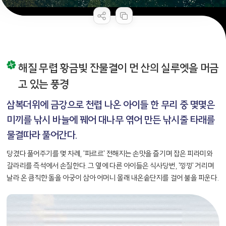
콘텐츠 만족도 조사
해질 무렵 황금빛 잔물결이 먼 산의
실루엣을 머금
고 있는 풍경
삼복더위에 금강으로 천렵 나온
아이들 한 무리 중 몇몇은
미끼를
낚시 바늘에 꿰어 대나무 엮어 만든
낚시줄 타래를
물결따라 풀어간다.
당겼다 풀어주기를 몇 차례, '파르르' 전해지는 손맛을 즐기며 잡은 피라미와
갈라리를 즉석에서 손질한다. 그 옆에 다른 아이들은 식사당번, '낑낑' 거리며
날라 온 큼직한 돌을 아궁이 삼아 어머니 몰래 내온솥단지를 걸어 불을 피운다.