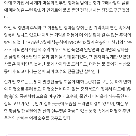
이에 초가집 서너 채가 마을의 전부인 강마을 앞에는 강가 모래사장의 풀밭
에 매어놓은 누런 황소가 한가로이 풀을 뜯던 정감 넘치는 정경도 푸근했었
다.
어릴 적 강변의 추억과 그 아름답던 강마을 정취는 먼 기억속의 편린 속에서
영롱히 빛나고 있으나 이제는 기억을 더듬어 더 이상 찾아 갈 수 없는 추억의
땅이 되었다. 1975년 3월에 착공하여 1980년 12월에 완공한 대청댐의 담수
가 시작되면서 어릴 적 추억이 무르익던 옥천의 안남면과 안내면의 강마을
은 금강의 아름답던 여울과 함께 물속에 잠기었다. 그 언저리 높게만 보였던
산들은 제 키만큼 불어난 물에 산자락을 드리우고, 더러는 물 돌아가는 산모
롱이가 되고 더러는 섬이 되어 호수의 잔물결만 찰싹인다.
실개천 흐르는 듯 맑디 맑았던 금강 여울이 대하(大河)를 보는 듯 하게 변하
여 대청호로 흘러들고, 대청호는 바다가 없는 충청북도의 땅에서 다도해(多
島海)의 풍광처럼 모습을 바꾸었다. 호수의, 물안개 피어올라 자무룩한 아
침의 고요가 있고, 안개 걷혀 곳곳에 모습을 드러낸 비경이 있으며, 해질 무
렵 황금빛 잔물결이 먼 산의 실루엣을 머금고 있는 풍경 속에서 대청호 주변
옥천의 산하는 이제 호수를 꿈꾸고 있다.