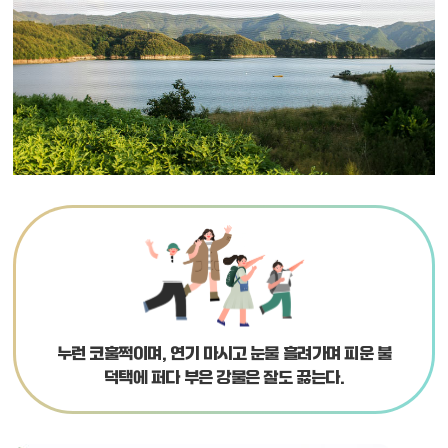
누런 코훌쩍이며, 연기 마시고 눈물 흘려가며 피운 불
덕택에
퍼다 부은 강물은 잘도 끓는다.