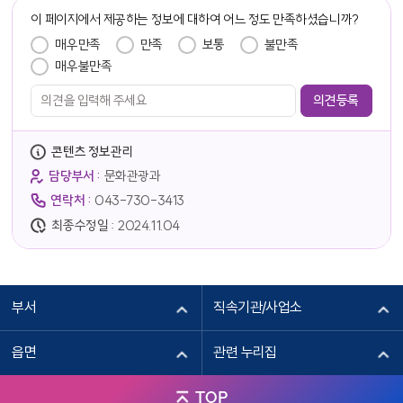
담당자 정보
이 페이지에서 제공하는 정보에 대하여 어느 정도 만족하셨습니까?
만족도 조사
매우만족
만족
보통
불만족
매우불만족
콘텐츠 정보관리
담당부서 :
문화관광과
연락처 :
043-730-3413
최종수정일 :
2024.11.04
부서
직속기관/사업소
읍면
관련 누리집
TOP