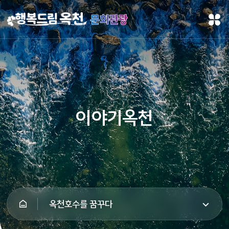
문화관광
이야기옥천
옥천호수를 꿈꾸다