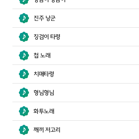
진주 낭군
징검이 타령
첩 노래
치매타령
형님형님
화투노래
깨끼 저고리