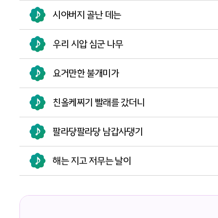
시아버지 골난 데는
우리 시압 심군 나무
요거만한 불개미가
친올케찌기 빨래를 갔더니
팔라당팔라당 남갑사댕기
해는 지고 저무는 날이