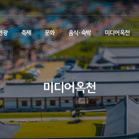
관광
축제
문화
음식·숙박
미디어옥천
미디어옥천