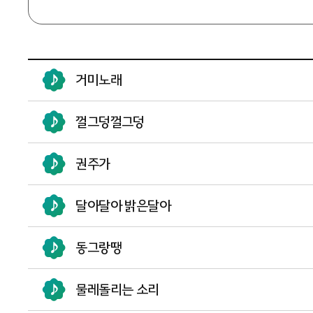
거미노래
껄그덩껄그덩
권주가
달아달아 밝은달아
동그랑땡
물레돌리는 소리