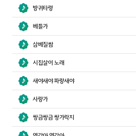
방귀타령
베틀가
삼베질쌈
시집살이 노래
새야새야 파랑새야
사랑가
쌍금쌍금 쌍가락지
영감아 영감아