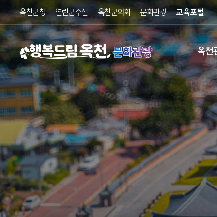
옥천군청
열린군수실
옥천군의회
문화관광
교육포털
문화관광
옥천