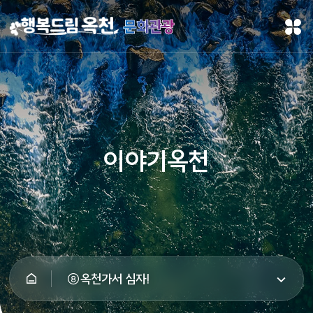
문화관광
이야기옥천
⑧옥천가서 심자!