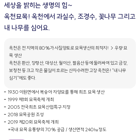
세상을 밝히는 생명의 힘~
옥천묘목! 옥천에서 과실수, 조경수, 꽃나무 그리고
내 나무를 심어요.
옥천은 전 지역의 80%가 사질양토로 묘목생산의 최적지! → 우량 묘
목 생산
옥천은 환산, 장령산, 대성산, 월이산, 팔음산 등에 둘러싸여 있고 금강,
보청천 등 크고 작은 물길이 흐르는 산자수려한 고장 옥천은! “내 나무
심기”에도 좋다.
1930 이원면에서 복숭아 자양묘를 통해 최조 묘목 생산
1999 제1회 묘목축제 개최
2005 전국최초 묘목산업특구 지정
2018 묘목공원 조성
2019 제20회 묘목축제 개최
*국내 묘목 유통량의 70% 공급 / 생산면적 240㏊정도