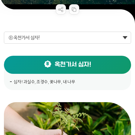
콘텐츠 만족도 조사
⑧옥천가서 심자!
옥천가서 심자!
8
심자! 과실수, 조경수, 꽃나무, 내 나무