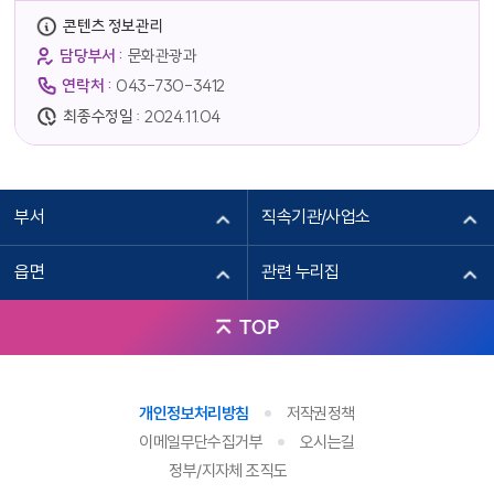
콘텐츠 정보관리
담당부서 :
문화관광과
연락처 :
043-730-3412
최종수정일 :
2024.11.04
부서
직속기관/사업소
읍면
관련 누리집
TOP
개인정보처리방침
저작권정책
이메일무단수집거부
오시는길
정부/지자체 조직도