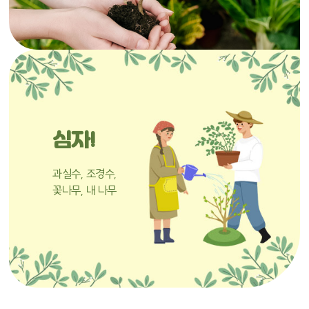
심자!
과실수, 조경수,
꽃나무, 내 나무