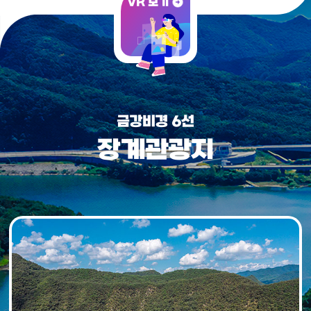
VR 보기
금강비경 6선
장계관광지