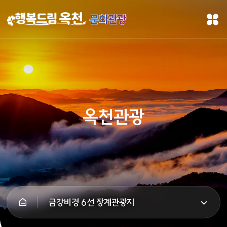
문화관광
옥천관광
금강비경 6선 장계관광지