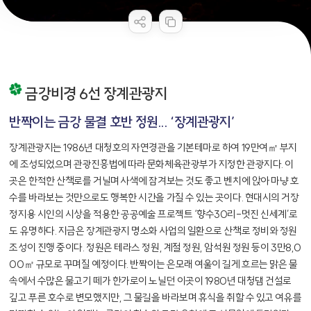
공공누리 공공저작물
콘텐츠 만족도 조사
금강비경 6선 장계관광지
반짝이는 금강 물결 호반 정원... ‘장계관광지’
장계관광지는 1986년 대청호의 자연경관을 기본테마로 하여 19만여㎡ 부지
에 조성되었으며 관광진흥법에 따라 문화체육관광부가 지정한 관광지다. 이
곳은 한적한 산책로를 거닐며 사색에 잠겨보는 것도 좋고 벤치에 앉아 마냥 호
수를 바라보는 것만으로도 행복한 시간을 가질 수 있는 곳이다. 현대시의 거장
정지용 시인의 시상을 적용한 공공예술 프로젝트 ‘향수30리-멋진 신세계’로
도 유명하다. 지금은 장계관광지 명소화 사업의 일환으로 산책로 정비와 정원
조성이 진행 중이다. 정원은 테라스 정원, 계절 정원, 암석원 정원 등이 3만8,0
00㎡ 규모로 꾸며질 예정이다. 반짝이는 은모래 여울이 길게 흐르는 맑은 물
속에서 수많은 물고기 떼가 한가로이 노닐던 이곳이 1980년 대청댐 건설로
깊고 푸른 호수로 변모했지만, 그 물길을 바라보며 휴식을 취할 수 있고 여유를