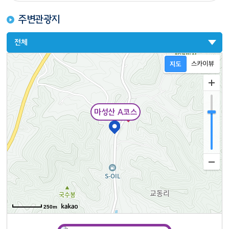
주변관광지
전체
마성산 A코스
250m