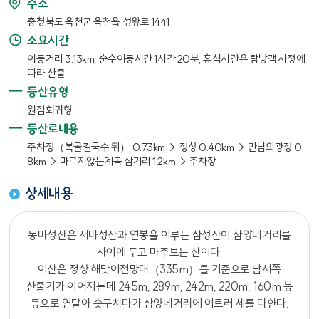
주소
충청북도 옥천군 옥천읍 성왕로 1441
소요시간
이동거리 3.13km, 순수이동시간 1시간 20분, 휴식시간은 탐방객 사정에
따라 산출
등산유형
원점회귀형
등산로내용
주차장（복골칼국수 뒤） 0.73km → 정상 0.40km → 만남의광장 0.
8km → 마르지않는계곡 삼거리 1.2km → 주차장
상세내용
동마성산은 서마성산과 연봉을 이루는 삼성산이 삼양네거리를
사이에 두고 마주보는 산이다.
이산은 정상 해맞이전망대（335m）를 기준으로 남서쪽
산줄기가 이어지는데 245m, 289m, 242m, 220m, 160m 봉
등으로 연달아 솟구치다가 삼양네거리에 이르러 세를 다한다.