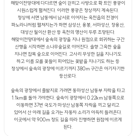
해맞이전망대에 다다르면 숲이 걷히고 사방으로 확 트인 풍광이
시원스럽게 펼쳐진다. 이러한 풍광은 정상까지 계속된다.
정상에 서면 남동에서 남서로 이어지는 옥천읍의 전경이
파노라나처럼 펼쳐지는가 하면 삼성산, 용봉, 서마성산, 장용산,
대성산 월이산 환산 등 옥천의 명산이 두루 조망된다.
해맞이전망대에서 숲속의 광장을 지나 원점으로 회귀하는 구간
산행을 시작하면 소나무숲길로 이어진다. 솔향 그윽한 숲을
지나면 잡목 숲으로 이어진다. 고사리 무성한 길을 지나기도
하고 이름 모를 꽃들이 피어있는 꽃밭을 지나기도 하는 등
정상에서 숲속의 광장에 이르기까지 380m 구간은 아기자기한
등산로다.
숲속의 광장에서 출발지로 가려면 동마성산 남동부 자락을 타고
1.1km를 돌아 가야한다. 숲속이 광장에서 0.22km 남동쪽으로
이동하면 37번 국도가 마성산 남동쪽 자락을 끼고 달리고
있어서 산 아래 길을 오가는 자동차 소리가 아득히 들려온다.
이곳에서 약 900m 정도 길을 따라 진행하면 원점에 이르게
된다.