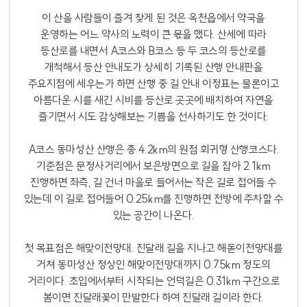
이 산을 사람들이 즐겨 찾게 된 것은 옥천읍에서 약국을
운영하는 어느 약사의 노력이 큰 몫을 했다. 산세에 따라
등산로를 내면서 A코스와 B코스 등 두 코스의 등산로를
개척해서 등산 안내도가 상세히 기록된 산행 안내판을
주요지점에 세우는가 하면 산행 중 길 안내 이정표는 물론이고
아름다운 시를 새긴 시비를 등산로 곳곳에 배치하여 자연을
즐기면서 시도 감상해보는 기쁨을 선사하기도 한 것이다.
A코스 동마성산 산행은 총 4.2km의 원점 회귀형 산행코스다.
기준점은 문정사거리에서 보은방면으로 길을 잡아 2.1km
진행하면 좌측, 길 건너 마을로 들어서는 작은 길로 접어들 수
있는데 이 길로 접어들어 0.25km를 진행하면 전방에 주차할 수
있는 공간이 나온다.
첫 목표점은 해맞이전망대. 진달래 길을 지나고 해돋이전망대를
거쳐 동마성산 정상인 해맞이전망대까지 0.75km 정도의
거리이다. 초입에서부터 시작되는 언덕길은 0.31km 구간으로
봄이면 진달래꽃이 만발한다 하여 진달래 길이라 한다.