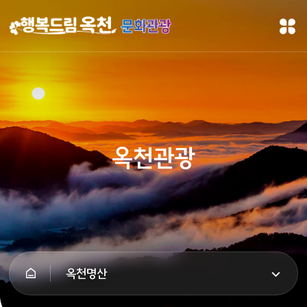
문화관광
옥천관광
옥천명산