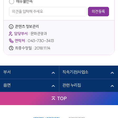
매우불만족
육영수 생가
4
콘텐츠 정보관리
충청북도 옥천군 옥천읍 향수길 119
담당부서 :
문화관광과
위치보기
자세히보기
연락처 :
043-730-3413
최종수정일 :
2018.11.14
부서
직속기관/사업소
읍면
관련 누리집
박규리낙지촌
5
TOP
옥천읍 성왕로 1287
위치보기
자세히보기