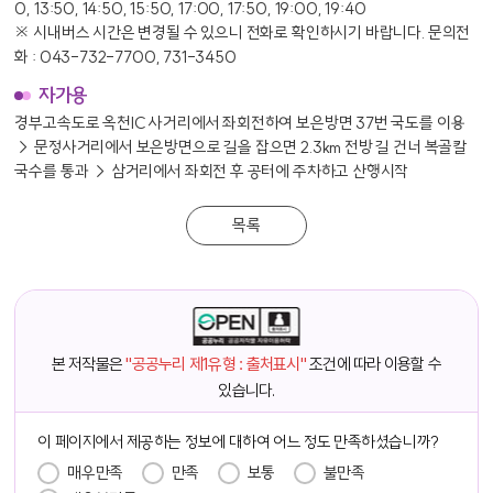
0, 13:50, 14:50, 15:50, 17:00, 17:50, 19:00, 19:40
충청북도 옥천군 옥천읍 성왕로 1454
※ 시내버스 시간은 변경될 수 있으니 전화로 확인하시기 바랍니다. 문의전
위치보기
자세히보기
화 : 043-732-7700, 731-3450
자가용
경부고속도로 옥천IC 사거리에서 좌회전하여 보은방면 37번 국도를 이용
→ 문정사거리에서 보은방면으로 길을 잡으면 2.3km 전방 길 건너 복골칼
국수를 통과 → 삼거리에서 좌회전 후 공터에 주차하고 산행시작
목록
새강변가든
3
군북면 성왕로 1564
위치보기
자세히보기
본 저작물은
"공공누리 제1유형 : 출처표시"
조건에 따라 이용할 수
있습니다.
담당자 정보
이 페이지에서 제공하는 정보에 대하여 어느 정도 만족하셨습니까?
만족도 조사
매우만족
만족
보통
불만족