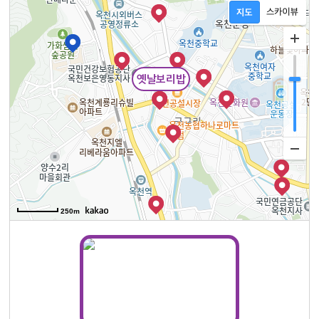
옛날보리밥
250m