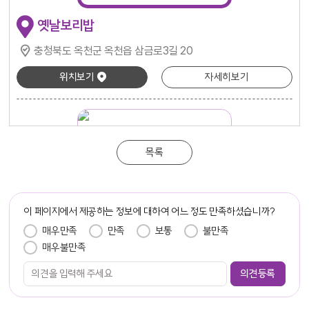
옛날보리밥
충청북도 옥천군 옥천읍 삼금로3길 20
위치보기
자세히보기
목록
이 페이지에서 제공하는 정보에 대하여 어느 정도 만족하셨습니까?
옥천올갱이
2
만족도 조사
매우만족
만족
보통
불만족
충청북도 옥천군 옥천읍 중앙로 17-22
매우불만족
위치보기
자세히보기