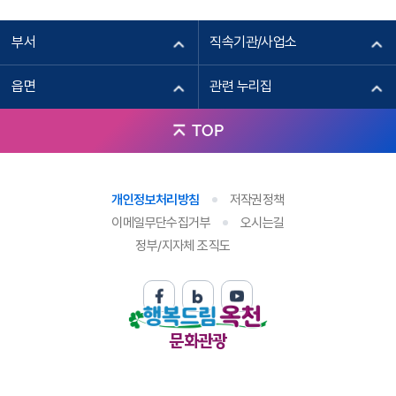
부서
직속기관/사업소
읍면
관련 누리집
뜨락
3
TOP
옥천읍 삼양로7길 3-1
위치보기
자세히보기
개인정보처리방침
저작권정책
이메일무단수집거부
오시는길
정부/지자체 조직도
문화관광
정다운분식
4