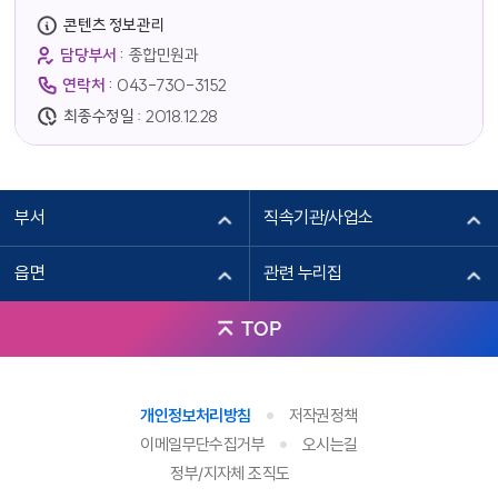
콘텐츠 정보관리
담당부서 :
종합민원과
연락처 :
043-730-3152
최종수정일 :
2018.12.28
부서
직속기관/사업소
읍면
관련 누리집
TOP
개인정보처리방침
저작권정책
이메일무단수집거부
오시는길
정부/지자체 조직도