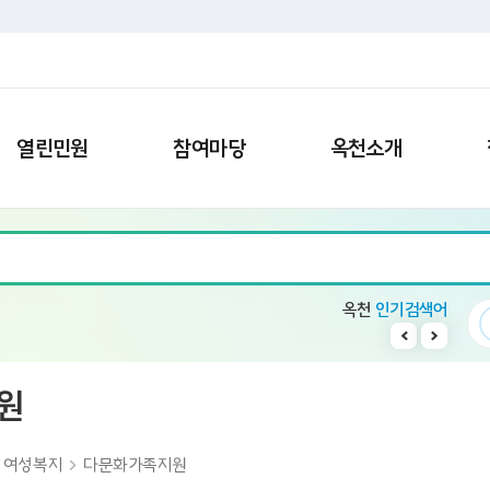
열린민원
참여마당
옥천소개
옥천
인기검색어
9
청산면
10
칭찬
1
수소차
2
빈집
원
여성복지
다문화가족지원