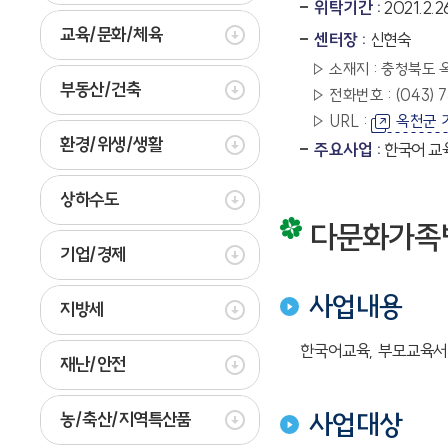
위탁기간 :
2021.2.2
교육/문화/체육
센터장 :
신현숙
소재지 : 충청북도 
부동산/건축
전화번호 : (043) 73
URL :
옥천군 
환경/위생/생활
주요사업 :
한국어 교
상하수도
다문화가족
기업/경제
사업내용
지방세
한국어교육, 부모교육서
재난/안전
사업대상
농/축산/지역특산품