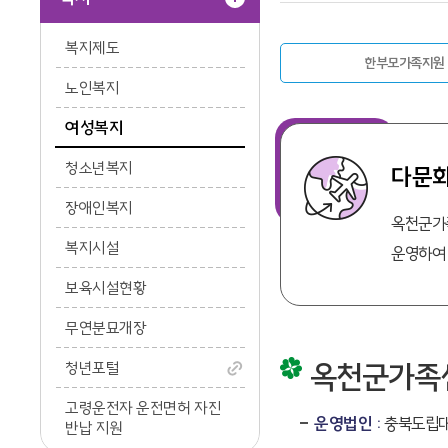
복지제도
한부모가족지원
노인복지
여성복지
청소년복지
다문
장애인복지
옥천군가
복지시설
운영하여
보육시설현황
무연분묘개장
옥천군가족
청년포털
고령운전자 운전면허 자진
운영법인 :
충북도립대
반납 지원