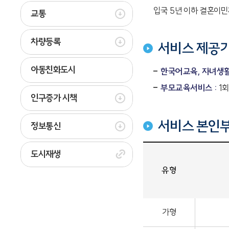
입국 5년 이하 결혼이민자
교통
차량등록
서비스 제공
아동친화도시
한국어교육, 자녀생활
부모교육서비스 :
1
인구증가 시책
서비스 본인부
정보통신
도시재생
유형
가형