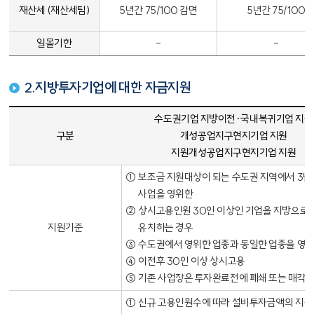
재산세 (재산세팀)
5년간 75/100 감면
5년간 75/100
내용없음
내용없음
일몰기한
-
-
2.지방투자기업에 대한 자금지원
지방투자기업에 대한 자금지원 - 구분, 수도권기업 지방이전·국내복귀기업 지원 개성공업지구현지기업 지원 개성공업지구현지기업 지원, 지방 신·증설 투자기업 지원
수도권기업 지방이전·국내복귀기업 지원
구분
개성공업지구현지기업 지원
지원개성공업지구현지기업 지원
①
보조금 지원대상이 되는 수도권 지역에서 3년
사업을 영위한
2
②
상시고용인원 30인 이상인 기업을 지방으로
지원기준
유치하는 경우
3
③
수도권에서 영위한 업종과 동일한 업종을 영
4
④
이전후 30인 이상 상시고용
5
⑤
기존 사업장은 투자완료전에 폐쇄 또는 매각할
①
신규 고용인원수에 따라 설비투자금액의 지원