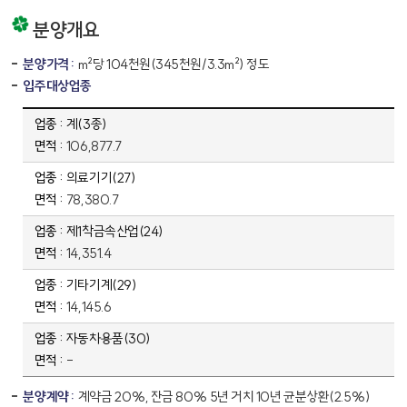
분양개요
분양가격 :
m²당 104천원(345천원/3.3m²) 정도
입주대상업종
의료기기농공단지 입주대상업종 표 - 업종, 면적
계(3종)
106,877.7
의료기기(27)
78,380.7
제1착금속산업(24)
14,351.4
기타기계(29)
14,145.6
자동차용품(30)
내용없음
-
분양계약 :
계약금 20%, 잔금 80% 5년 거치 10년 균분상환(2.5%)