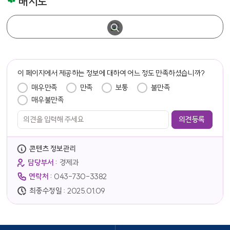
배치도
분양완료, 분양중인 면적 안내. 분류에 따른 라벨값(27-의료/정밀/광학기기/시계기기, 24-제 1차금속, 29-기타기계 및 장비제조, 30-자동차부품)안내, A는 부지규모(㎡)안내 입니다. 의료기기농공단지 부지 북쪽부터 시계방향으로 27-의료기기보육센터(1130, A=10,425.7), 30-(주)디에이치(1129, A=9,946.6), 24-(주)연합농원파이브(1112, A=14,351.4), 29-(주)엠케이(1113, A=5,682.4), 29-(주)승진(1114, A=8,463.2), 27-클러스터센터(1115, A=4,996.8), 27-(주)본데어리(1117, 1118, A=6,313.4), 11-분양중(1119 A=5,923), 27-(주)TST인터네셔날(1120, A=5,923), 27-바이오뱅크(1122, A=2,800) ,27-(주)향수정보통신(1122-1, A=3,079), 27-삼승엔지니어링(1123, A=4,237.8), 27-(주)에이스메디칼(1124, 1125, 1126, 1127 A=23,519.7). 분양완료 된 13개 업체가 입주해 있으며 1개의 분양중인 대지가 있습니다.
담당자 정보
이 페이지에서 제공하는 정보에 대하여 어느 정도 만족하셨습니까?
만족도 조사
매우만족
만족
보통
불만족
매우불만족
콘텐츠 정보관리
담당부서 :
경제과
연락처 :
043-730-3382
최종수정일 :
2025.01.09