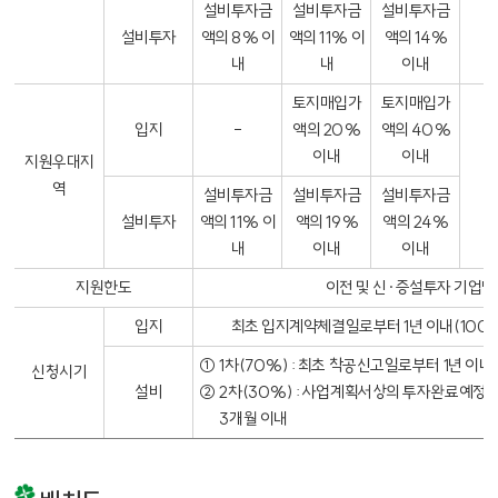
설비투자금
설비투자금
설비투자금
설비투자
액의 8% 이
액의 11% 이
액의 14%
내
내
이내
토지매입가
토지매입가
내용없음
입지
-
액의 20%
액의 40%
이내
이내
지원우대지
7
역
설비투자금
설비투자금
설비투자금
설비투자
액의 11% 이
액의 19%
액의 24%
내
이내
이내
지원한도
이전 및 신·증설투자 기업당
입지
최초 입지계약체결일로부터 1년 이내(100
①
1차(70%) : 최초 착공신고일로부터 1년 이내
신청시기
2
설비
②
2차(30%) : 사업계획서상의 투자완료예정
3개월 이내