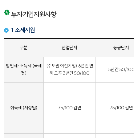
투자기업지원사항
1.조세지원
투자기업지원사항 조세지원 표 - 구분, 산업단지, 농공단지, 창업중소기업, 낙후형지역개발 사업구역(100억이상 투자기업)
구분
산업단지
농공단지
법인세·소득세 (국세
(수도권 이전기업) 6년간 면
5년간 50/100
청)
제 그후 3년간 50/100
취득세 (세정팀)
75/100 감면
75/100 감면