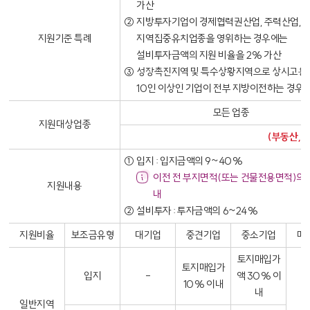
가산
2
②
지방투자기업이 경제협력권산업, 주력산업,
지원기준 특례
지역집중유치업종을 영위하는 경우에는
설비투자금액의 지원 비율을 2% 가산
3
③
성장촉진지역 및 특수상황지역으로 상시고용
10인 이상인 기업이 전부 지방이전하는 경우
모든 업종
지원대상업종
(부동산, 
①
입지 : 입지금액의 9~40%
이전 전 부지면적(또는 건물전용면적)의 
지원내용
내
2
②
설비투자 : 투자금액의 6~24%
지원비율
보조금유형
대기업
중견기업
중소기업
매
토지매입가
토지매입가
내용없음
입지
-
액 30% 이
10% 이내
내
일반지역
6