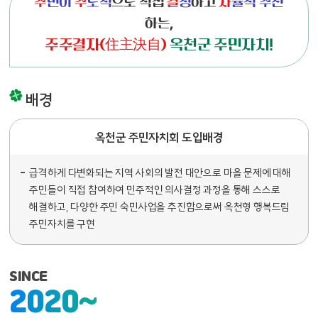
주
민이
주
도적
으로 직접
결
정
하고
자
율적 추진
하는,
주주결자(住主決自)
옥천군 주민자치!
배경
옥천군 주민자치회 도입배경
급격하게 다변화되는 지역 사회의 발전 대안으로 마을 문제에 대해
주민들이 직접 참여하여 민주적인 의사결정 과정을 통해 스스로
해결하고, 다양한 주민 숙민사업을 추진함으로써 옥천형 행복드림
주민자치를 구현
SINCE
2020~