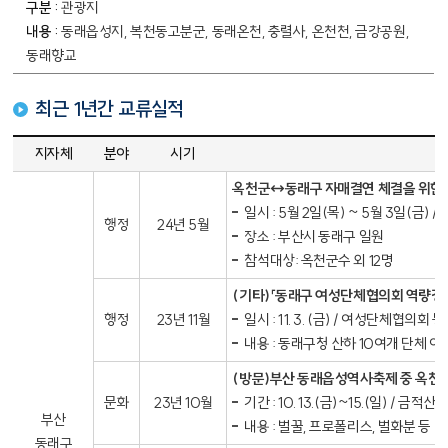
관광지
동래읍성지, 복천동고분군, 동래온천, 충렬사, 온천천, 금강공원,
동래향교
최근 1년간 교류실적
부산광역시 동래구 자매결연 최근 1년간 교류실적 현황 - 지자체, 분야, 시기, 내용
지자체
분야
시기
옥천군↔동래구 자매결연 체결을 위한 
일시 : 5월 2일(목) ~ 5월 3일(금) / 
행정
24년 5월
장소 : 부산시 동래구 일원
참석대상: 옥천군수 외 12명
(기타)「동래구 여성단체협의회 역량강
행정
23년 11월
일시 : 11. 3. (금) / 여성단체협의회
내용 : 동래구청 산하 10여개 단체
(방문)부산 동래읍성역사축제 중 옥천군
문화
23년 10월
기간 : 10. 13.(금)~15.(일) / 금적
부산
내용 : 벌꿀, 프로폴리스, 벌화분 등
동래구