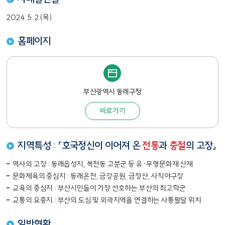
2024. 5. 2.(목)
홈페이지
부산광역시 동래구청
바로가기
지역특성 : 『호국정신이 이어져 온
전통
과
충절
의 고장』
역사의 고장 : 동래읍성지, 복천동 고분군 등 유·무형문화재 산재
문화체육의 중심지 : 동래온천, 금강공원, 금정산, 사직야구장
교육의 중심지 : 부산시민들이 가장 선호하는 부산의 최고학군
교통의 요충지 : 부산의 도심 및 외곽지역을 연결하는 사통팔달 위치
일반현황