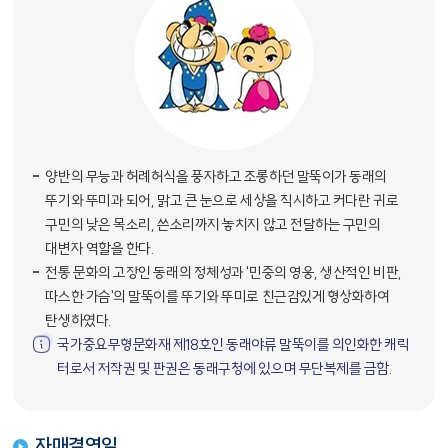
양반의 무능과 허례허식을 풍자하고 조롱하던 말뚝이가 동래의
뚜기와 뚜미과 되어, 맑고 큰 눈으로 세상을 직시하고 커다란 귀로
구민의 낮은 목소리, 쓴소리까지 놓치지 않고 전달하는 구민의
대변자 역할을 한다.
전통 문화의 고장인 동래의 정체성과 '민중의 영웅, 생산적인 비판,
따스한 가슴'의 말뚝이를 뚜기와 뚜미로 친근감있게 형상화하여
탄생하였다.
국가중요무형문화재 제18호인 동래야류 말뚝이를 의인화한 캐릭
터로서 저작권 및 판권은 동래구청에 있으며 무단복제를 금함.
자매결연일