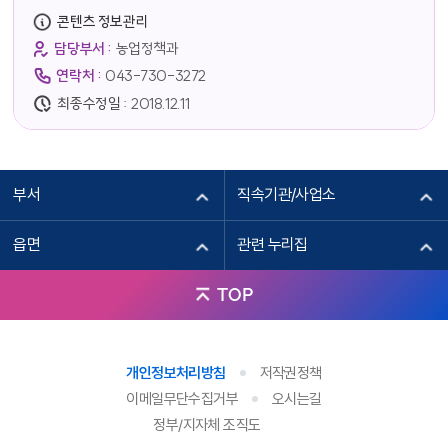
콘텐츠 정보관리
담당부서 :
농업정책과
연락처 :
043-730-3272
최종수정일 :
2018.12.11
부서
직속기관/사업소
읍면
관련 누리집
TOP
개인정보처리방침
저작권정책
이메일무단수집거부
오시는길
정부/지자체 조직도