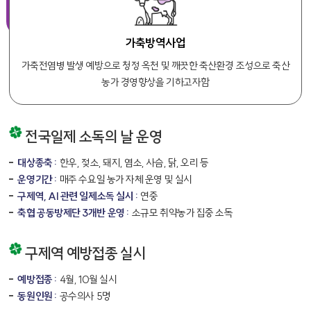
가축방역사업
가축전염병 발생 예방으로 청정 옥천 및 깨끗한 축산환경 조성으로 축산
농가 경영향상을 기하고자함
전국일제 소독의 날 운영
대상종축 :
한우, 젖소, 돼지, 염소, 사슴, 닭, 오리 등
운영기간 :
매주 수요일 농가 자체 운영 및 실시
구제역, AI 관련 일제소독 실시 :
연중
축협 공동방제단 3개반 운영 :
소규모 취약농가 집중 소독
구제역 예방접종 실시
예방접종 :
4월, 10월 실시
동원인원 :
공수의사 5명