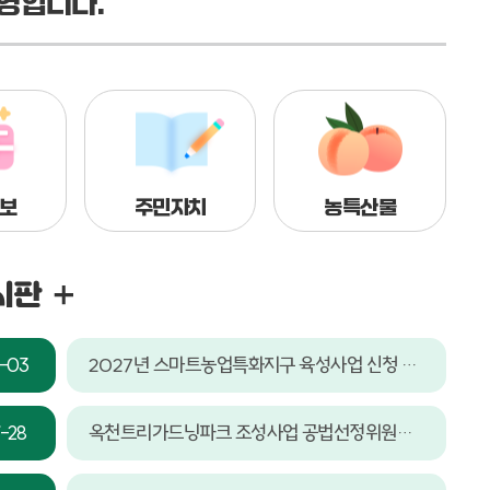
영합니다.
보
주민자치
농특산물
시판
2027년 스마트농업특화지구 육성사업 신청 계획
-03
옥천트리가드닝파크 조성사업 공법선정위원회 평가위원(후보자)모집공고문
-28