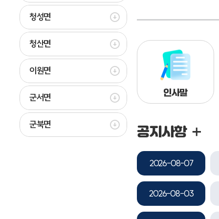
청성면
청산면
이원면
인사말
군서면
군북면
공지사항
2026-08-07
2026-08-03