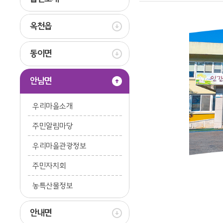
옥천읍
동이면
안남면
우리마을소개
주민알림마당
우리마을관광정보
주민자치회
농특산물정보
안내면