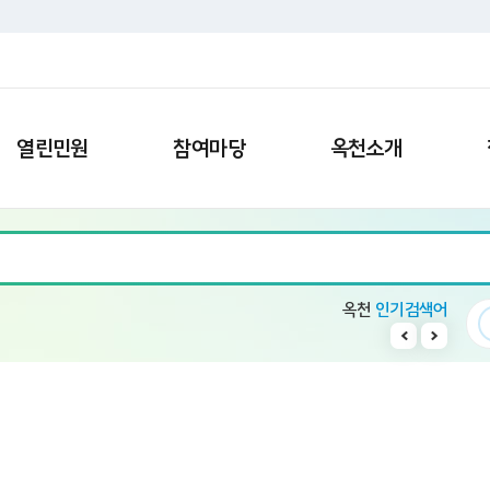
열린민원
참여마당
옥천소개
옥천
인기검색어
수소차
10
읍면정보
1
일자리
2
전기차