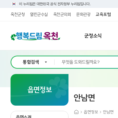
이 누리집은 대한민국 공식 전자정부 누리집입니다.
옥천군청
열린군수실
옥천군의회
문화관광
교육포털
군정소식
9
읍면정보
안남면
읍면정보
안남면
읍면소개