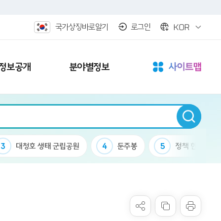
KOR
국가상징바로알기
로그인
정보공개
분야별정보
3
대청호 생태 군립공원
4
둔주봉
5
정책 한마당 결