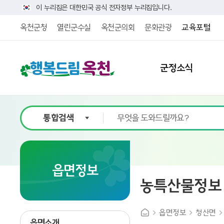
이 누리집은 대한민국 공식 전자정부 누리집입니다.
옥천군청
열린군수실
옥천군의회
문화관광
교육포털
군정소식
읍면정보
농특산물정보
읍면정보
청산면
읍면소개