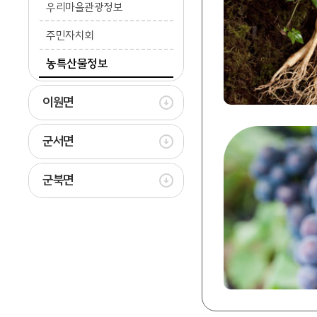
우리마을관광정보
주민자치회
농특산물정보
이원면
군서면
군북면