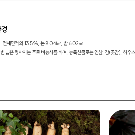
환경
 전체면적의 13.5%, 논 8.04㎢, 밭 6.02㎢
변 넓은 평야지는 주로 벼농사를 하며, 농특산물로는 인삼, 감(곶감), 하우스