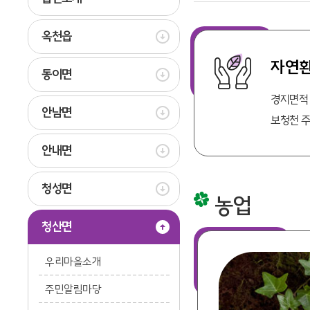
옥천읍
자연
동이면
경지면적 :
안남면
보청천 주
안내면
청성면
농업
청산면
우리마을소개
주민알림마당