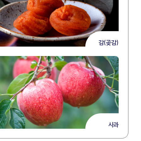
감(곶감)
사과