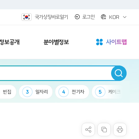
KOR
국가상징바로알기
로그인
정보공개
분야별정보
3
일자리
4
전기차
5
케이크
6
군립공원