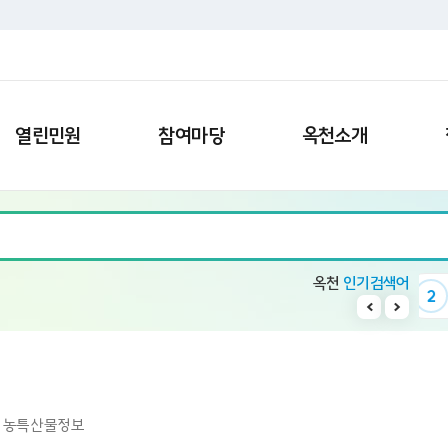
열린민원
참여마당
옥천소개
옥천
인기검색어
9
청산면
10
칭찬
1
수소차
2
빈집
농특산물정보