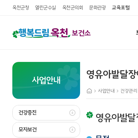
옥천군청
열린군수실
옥천군의회
문화관광
교육포털
보건소
영유아발달장
사업안내
사업안내
건강관리
건강증진
영유아발달
모자보건