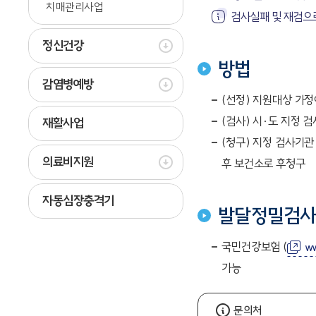
치매관리사업
검사실패 및 재검으
정신건강
방법
감염병예방
(선정) 지원대상 가정
(검사) 시·도 지정 
재활사업
(청구) 지정 검사기
의료비지원
후 보건소로 후청구
자동심장충격기
발달정밀검
국민건강보험 (
ww
가능
문의처