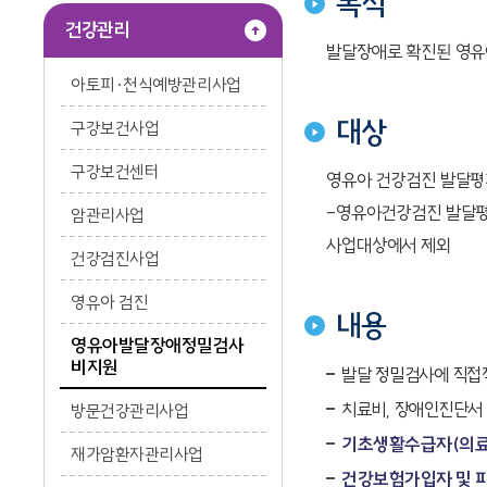
목적
건강관리
발달장애로 확진된 영유
아토피·천식예방관리사업
대상
구강보건사업
구강보건센터
영유아 건강검진 발달평가
-영유아건강검진 발달평가
암관리사업
사업대상에서 제외
건강검진사업
영유아 검진
내용
영유아발달장애정밀검사
비지원
발달 정밀검사에 직접적
치료비, 장애인진단서 
방문건강관리사업
기초생활수급자(의료주
재가암환자관리사업
건강보험가입자 및 피