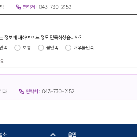
팀
연락처 :
043-730-2152
는 정보에 대하여 어느 정도 만족하셨습니까?
만족
보통
불만족
매우불만족
리과
연락처 :
043-730-2152
업소
읍면