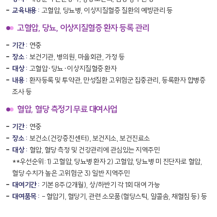
교육내용 :
고혈압, 당뇨병, 이상지질혈증 질환의 예방관리 등
고혈압, 당뇨, 이상지질혈증 환자 등록 관리
기간 :
연중
장소 :
보건기관, 병의원, 마을회관, 가정 등
대상 :
고혈압·당뇨·이상지질혈증 환자
내용 :
환자등록 및 투약관, 만성질환 고위험군 집중관리, 등록환자 합병증
조사 등
혈압, 혈당 측정기 무료 대여사업
기간 :
연중
장소 :
보건소(건강증진센터), 보건지소, 보건진료소
대상 :
혈압, 혈당 측정 및 건강관리에 관심있는 지역주민
**우선순위: 1) 고혈압, 당뇨병 환자 2) 고혈압, 당뇨병 미 진단자로 혈압,
혈당 수치가 높은 고위험군 3) 일반 지역주민
대여기간 :
기본 8주(2개월), 상/하반기 각 1회 대여 가능
대여품목 :
- 혈압기, 혈당기, 관련 소모품(혈당스틱, 알콜솜, 채혈침 등) 등