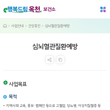
보건소
사업안내
건강증진
심뇌혈관질환예방
공공누리 공공저작물
심뇌혈관질환예방
콘텐츠 만족도 조사
사업목표
목적
지역사회 교육, 홍보·캠페인 등으로 고혈압, 당뇨병, 이상지질혈증 등