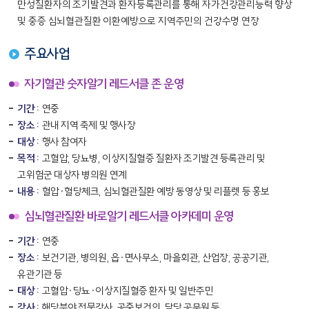
만성질환자의 조기발견과 환자등록관리를 통해 자가건강관리능력 향상
및 중증 심뇌혈관질환 이환예방으로 지역주민의 건강수명 연장
주요사업
자기혈관 숫자알기 레드서클 존 운영
기간 :
연중
장소 :
관내 지역 축제 및 행사장
대상 :
행사 참여자
목적 :
고혈압, 당뇨병, 이상지질혈증 질환자 조기발견 등록관리 및
고위험군 대상자 병의원 연계
내용 :
혈압·혈당체크, 심뇌혈관질환 예방 동영상 및 리플렛 등 홍보
심뇌혈관질환 바로알기 레드서클 아카데미 운영
기간 :
연중
장소 :
보건기관, 병의원, 읍·면사무소, 마을회관, 산업장, 공공기관,
유관기관 등
대상 :
고혈압·당뇨·이상지질혈증 환자 및 일반주민
강사 :
해당분야 전문강사, 공중보건의, 담당 공무원 등