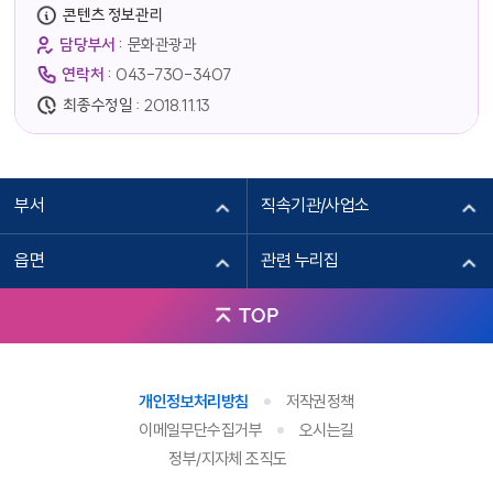
콘텐츠 정보관리
담당부서 :
문화관광과
연락처 :
043-730-3407
최종수정일 :
2018.11.13
부서
직속기관/사업소
읍면
관련 누리집
TOP
개인정보처리방침
저작권정책
이메일무단수집거부
오시는길
정부/지자체 조직도