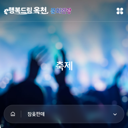
문화관광
축제
참옻판매