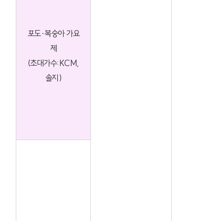
포도·복숭아 가요
제
(초대가수:KCM,
솔지)