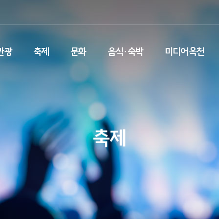
관광
축제
문화
음식·숙박
미디어옥천
축제