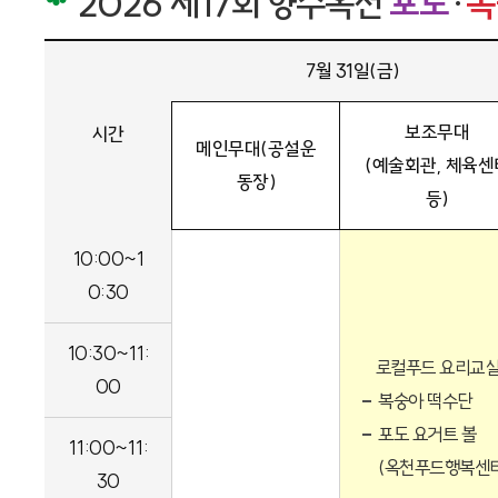
2026 제17회 향수옥천
포도
·
복
7월 31일(금)
보조무대
시간
메인무대(공설운
(예술회관, 체육센
동장)
등)
10:00~1
0:30
10:30~11:
로컬푸드 요리교
00
복숭아 떡수단
포도 요거트 볼
11:00~11:
(옥천푸드행복센
30