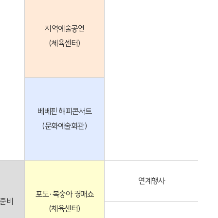
지역예술공연
(체육센터)
베베핀 해피콘서트
(문화예술회관)
연계행사
포도·복숭아 경매쇼
 준비
(체육센터)