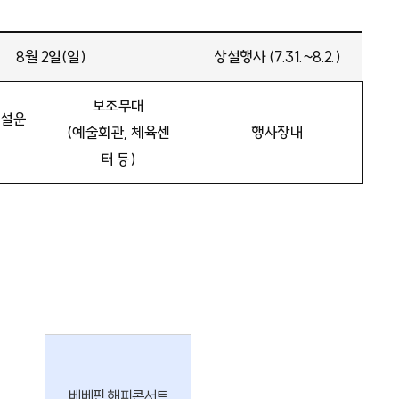
8월 2일(일)
상설행사 (7.31.~8.2.)
보조무대
공설운
(예술회관, 체육센
행사장내
터 등)
베베핀 해피콘서트