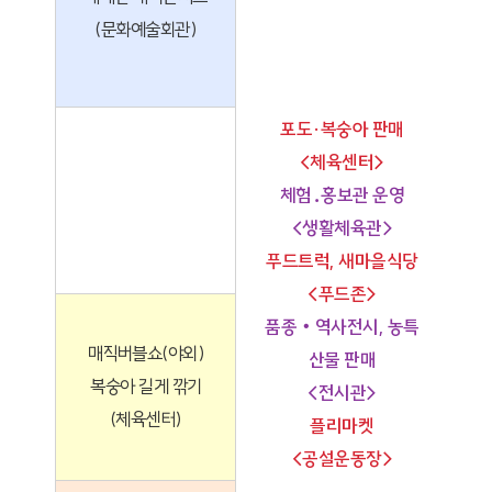
(문화예술회관)
포도·복숭아 판매
<체육센터>
체험․홍보관 운영
<생활체육관>
푸드트럭, 새마을식당
<푸드존>
품종‧역사전시, 농특
매직버블쇼(야외)
산물 판매
복숭아 길게 깎기
<전시관>
(체육센터)
플리마켓
<공설운동장>