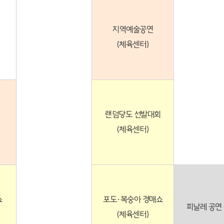
지역예술공연
(체육센터)
랜덤당도 선발대회
(체육센터)
쇼
포도·복숭아 경매쇼
피날레 공연
(체육센터)