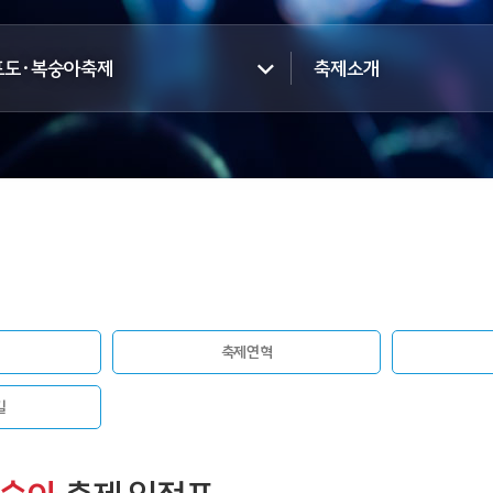
포도·복숭아축제
축제소개
축제연혁
길