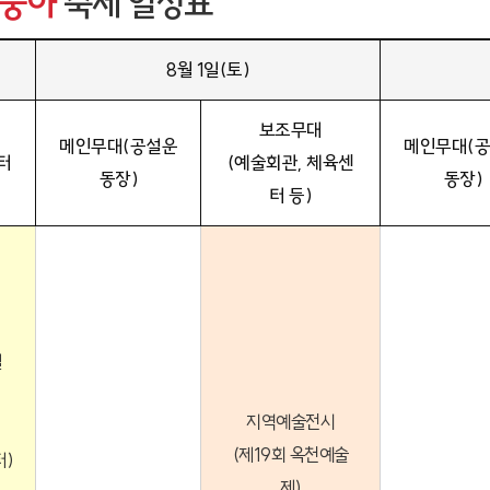
숭아
축제 일정표
8월 1일(토)
보조무대
메인무대(공설운
메인무대(
터
(예술회관, 체육센
동장)
동장)
터 등)
실
지역예술전시
(제19회 옥천예술
터)
제)