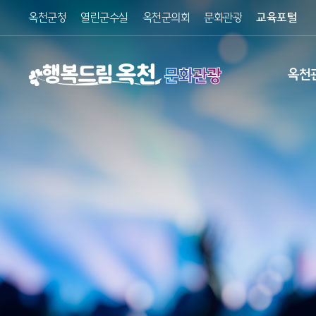
옥천군청
열린군수실
옥천군의회
문화관광
교육포털
문화관광
옥천