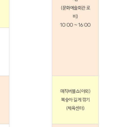
(문화예술회관 로
비)
10:00 ~ 16:00
매직버블쇼(야외)
복숭아 길게 깎기
(체육센터)