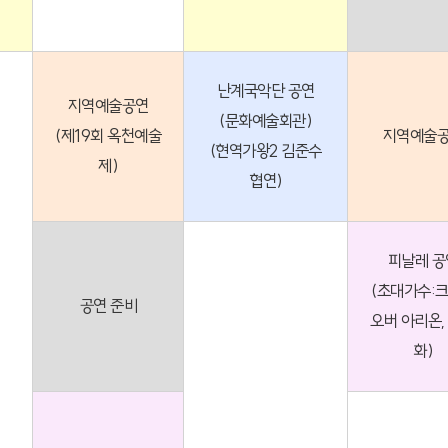
난계국악단 공연
지역예술공연
(문화예술회관)
(제19회 옥천예술
지역예술
(현역가왕2 김준수
제)
협연)
피날레 공
(초대가수:
공연 준비
오버 아리온,
화)