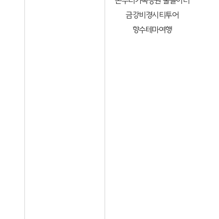
온누리가족공원 물놀이터
금강비경시티투어
향수테마여행