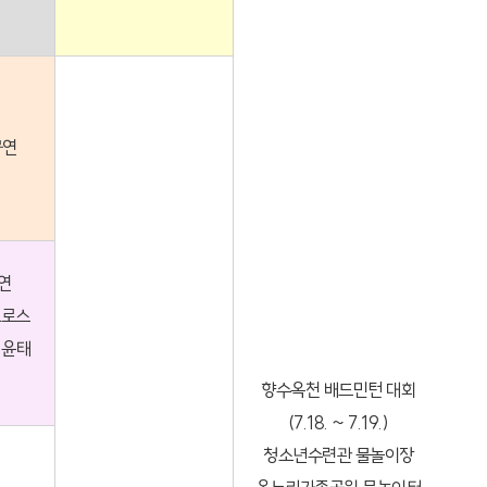
공연
연
크로스
 윤태
향수옥천 배드민턴 대회
(7.18. ~ 7.19.)
청소년수련관 물놀이장