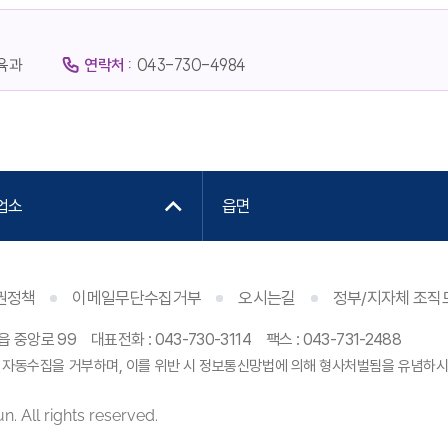
육과
연락처 :
043-730-4984
업소
읍면
권정책
이메일무단수집거부
오시는길
정부/지자체 조직
읍 중앙로 99
대표전화 :
043-730-3114
팩스 : 043-731-2488
 자동수집을 거부하며, 이를 위반 시 정보통신망법에 의해 형사처벌됨을 유념하시
. All rights reserved.