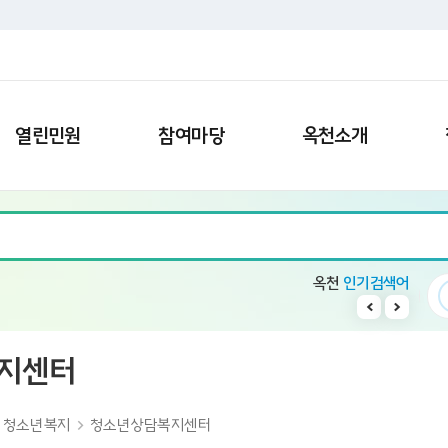
열린민원
참여마당
옥천소개
옥천
인기검색어
빈집
2
일자리
3
수소차
4
민생지원금
지센터
청소년복지
청소년상담복지센터