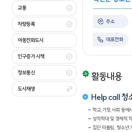
교통
주소
차량등록
대표전화
아동친화도시
인구증가 시책
정보통신
활동내용
도시재생
Help call
학교,가정,사회 등에
성적학대 및 경제적 
집단 따돌림, 청소년 