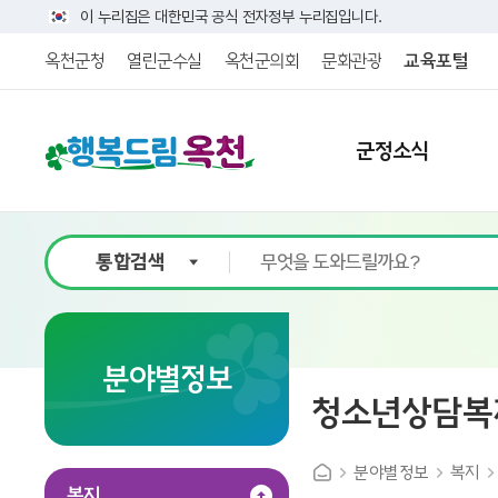
이 누리집은 대한민국 공식 전자정부 누리집입니다.
옥천군청
열린군수실
옥천군의회
문화관광
교육포털
군정소식
9
회의록 공개방
10
11
1
분야별정보
청소년상담복
분야별정보
복지
복지