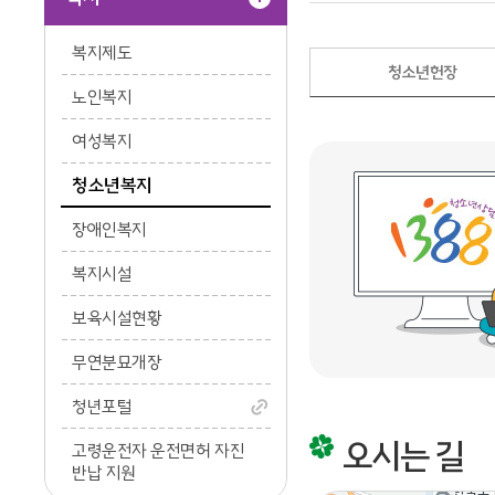
복지제도
청소년헌장
노인복지
여성복지
청소년복지
장애인복지
복지시설
보육시설현황
무연분묘개장
청년포털
오시는 길
고령운전자 운전면허 자진
반납 지원