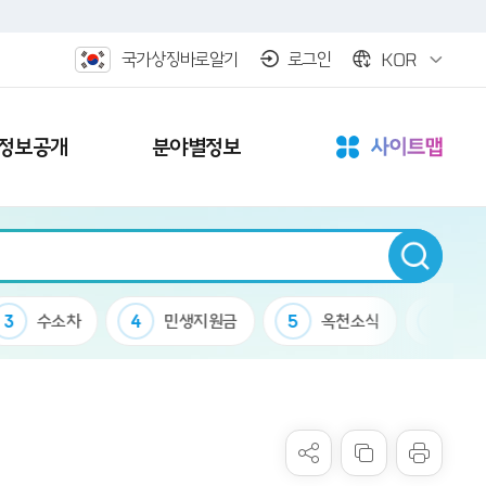
KOR
국가상징바로알기
로그인
정보공개
분야별정보
3
수소차
4
민생지원금
5
옥천소식
6
케