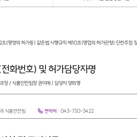
22조(영엉의 허가등) 같은법 시행규칙 제10조(영업의 허가관청) 단란주점
전화번호) 및 허가담당자명
과장 / 식품안전팀장 권미애 / 담당자 양희영
과 식품안전팀
연락처 :
043-730-3422