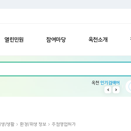
열린민원
참여마당
옥천소개
옥천
인기검색어
회의록 공개방
10
11
1
빈집
2
일자리
위생/생활
환경/위생 정보
주점영업허가