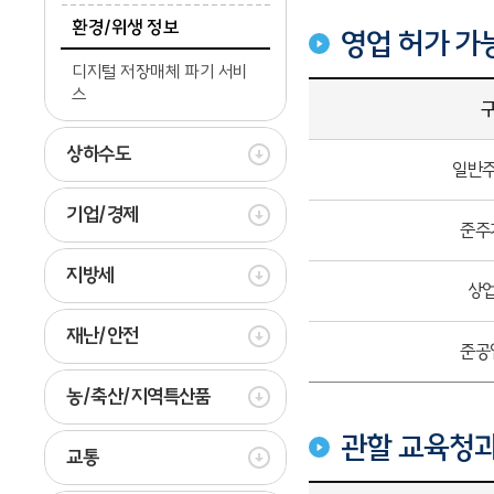
환경/위생 정보
영업 허가 가
디지털 저장매체 파기 서비
스
상하수도
일반
기업/경제
준주
지방세
상
재난/안전
준공
농/축산/지역특산품
관할 교육청과
교통