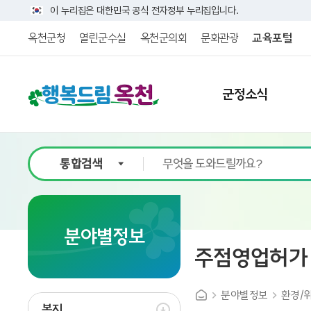
이 누리집은 대한민국 공식 전자정부 누리집입니다.
옥천군청
열린군수실
옥천군의회
문화관광
교육포털
군정소식
9
분야별정보
주점영업허가
분야별정보
환경/
복지