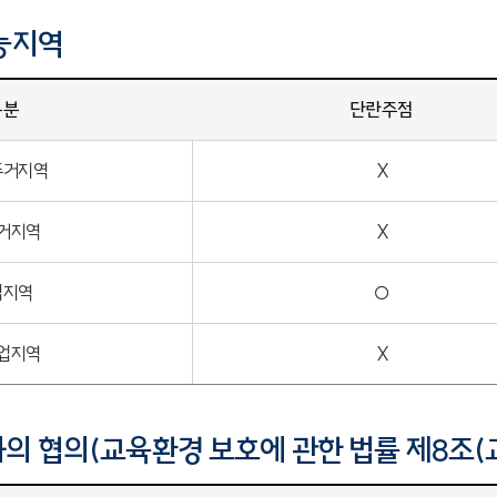
능지역
구분
단란주점
주거지역
X
거지역
X
업지역
○
업지역
X
의 협의(교육환경 보호에 관한 법률 제8조(