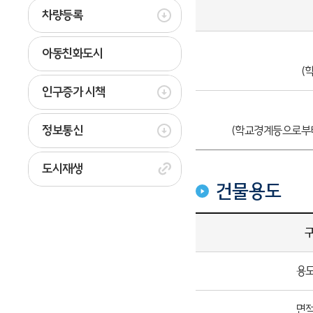
차량등록
아동친화도시
(
인구증가 시책
정보통신
(학교경계등으로부터
도시재생
건물용도
용
면