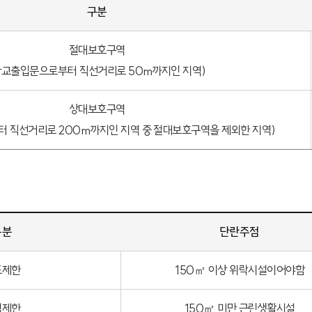
구분
절대보호구역
학교출입문으로부터 직선거리로 50m까지인 지역)
상대보호구역
 직선거리로 200m까지인 지역 중 절대보호구역을 제외한 지역)
구분
단란주점
도제한
150㎡ 이상 위락시설이어야함
적제한
150㎡ 미만 근린생활시설