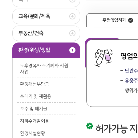
교육/문화/체육
주점영업허가
부동산/건축
환경/위생/생활
영업의
노후경유차 조기폐차 지원
단란주
사업
유흥주
환경개선부담금
행위가
쓰레기 및 재활용
오수 및 폐기물
지하수개발이용
허가가능 지
환경시설현황