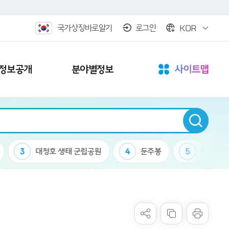
KOR
국가상징바로알기
로그인
정보공개
분야별정보
3
대청호 생태 군립공원
4
둔주봉
5
정책 한마당 결