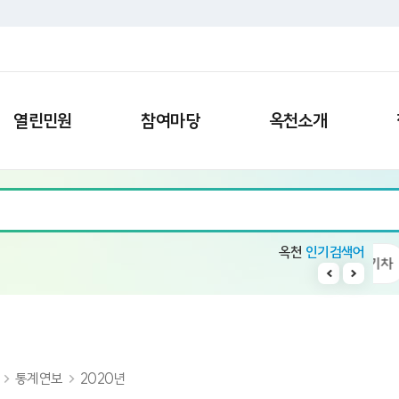
열린민원
참여마당
옥천소개
옥천
인기검색어
수소차
10
읍면정보
1
일자리
2
전기차
통계연보
2020년