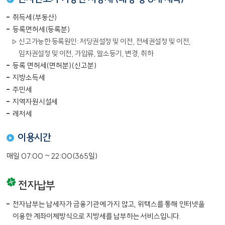
취득세(부동산)
등록면허세(등록분)
신고가능한 등록원인: 저당권설정 및 이전, 전세권설정 및 이전,
임차권설정 및 이전, 가압류, 말소등기, 변경, 취하
등록 면허세(면허분)(신고분)
지방소득세
주민세
지역자원시설세
레저세
이용시간
매일 07:00 ~ 22:00(365일)
전자납부
전자납부는 납세자가 금융기관에 가지 않고, 위택스를 통해 인터넷을
이용한 계좌이체방식으로 지방세를 납부하는 서비스입니다.