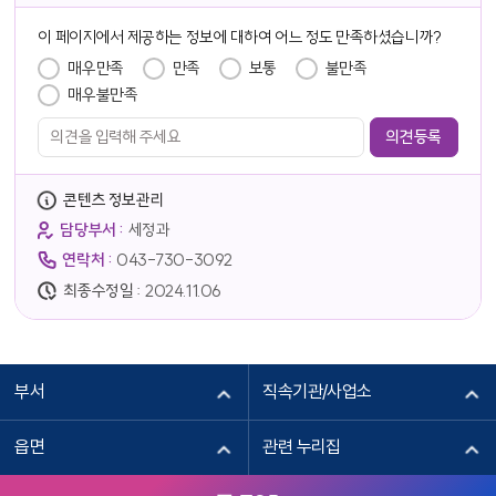
담당자 정보
이 페이지에서 제공하는 정보에 대하여 어느 정도 만족하셨습니까?
만족도 조사
매우만족
만족
보통
불만족
매우불만족
콘텐츠 정보관리
담당부서 :
세정과
연락처 :
043-730-3092
최종수정일 :
2024.11.06
부서
직속기관/사업소
읍면
관련 누리집