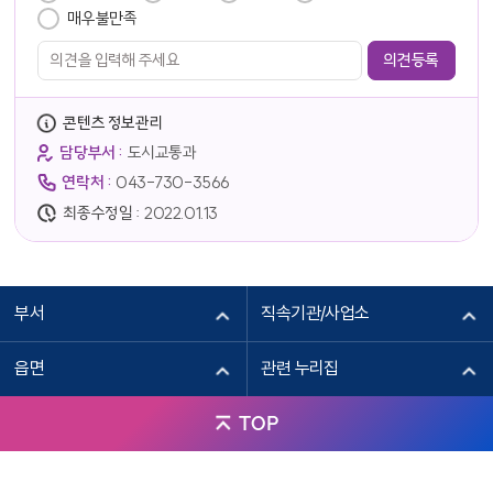
매우불만족
콘텐츠 정보관리
담당부서 :
도시교통과
연락처 :
043-730-3566
최종수정일 :
2022.01.13
부서
직속기관/사업소
읍면
관련 누리집
TOP