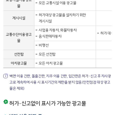
모든 교통시설 이용 광고물
물
허가대상 광고물을 설치하기 위한
게시시설
게시시설
사업용 자동차, 화물자동차
허가 대상
교통수단이용광고
음식판매자동차
물
비행선
선전탑
모든 선전탑
아치광고물
모든 아치 광고물
벽면 이용 간판, 돌출간판, 지주 이용 간판, 입간판은 허가·신고 후 자사광
고로 계속하여 사용 시 표시기간의 제한을 받지 않음(안전점검 대상 광고
물은 제외)
허가·신고없이 표시가 가능한 광고물