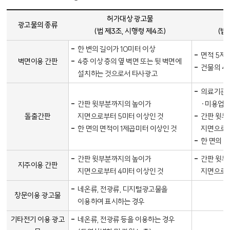
옥외광고물 허가·신고대상 표 - 광고물의 종류, 허가대상 광고물(법 제3조, 시행령 제4조), 신고대상 광고물(법 제3조, 시행령 제5조), 표시기간(시행령 제8조), 처리부서 순으로 내용을 제공하고 있습니다.
허가대상 광고물
광고물의 종류
(법 제3조, 시행령 제4조)
(법
한 변의 길이가 10미터 이상
면적 5제
벽면이용 간판
4층 이상 층의 옆 벽면 또는 뒷 벽면에
건물의 4
설치하는 것으로서 타사광고
의료기관·
간판 윗부분까지의 높이가
·미용업소
돌출간판
지면으로부터 5미터 이상인 것
간판 윗부
한 면의 면적이 1제곱미터 이상인 것
지면으로부
한 면의 
간판 윗부분까지의 높이가
간판 윗부
지주이용 간판
지면으로부터 4미터 이상인 것
지면으로부
네온류, 전광류, 디지털광고물을
창문이용 광고물
이용하여 표시하는 경우
기타전기 이용 광고
네온류, 전광류 등을 이용하는 경우