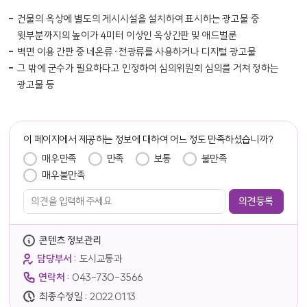
건물의 옥상에 별도의 게시시설을 설치하여 표시하는 광고물 중
윗부분까지의 높이가 4미터 이상인 옥상간판 및 애드벌룬
벽면 이용 간판 중 네온류·전광류를 사용하거나 디지털 광고물
그 밖에 군수가 필요하다고 인정하여 심의위원회 심의를 거쳐 정하는
광고물 등
담당자 정보
이 페이지에서 제공하는 정보에 대하여 어느 정도 만족하셨습니까?
만족도 조사
매우만족
만족
보통
불만족
매우불만족
콘텐츠 정보관리
담당부서 :
도시교통과
연락처 :
043-730-3566
최종수정일 :
2022.01.13