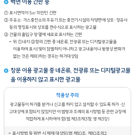
벽면 이용 간판 중
①
표시면적이 5㎡ 미만인 간판
2
②
주유소·가스충전소의 주유기 또는 충전기시설의 차양면에 상호·정유사
등의 명칭표시와 상호를 현수식으로 표시하는 광고물
3
③
건물의 출입구 양 옆에 세로로 표시하는 간판
위 ①내지 ③항의 간판 중 네온류, 전광류 또는 디지털광고물을
이용하여 표시(빛이 점멸하지 아니하고 광고내용이나 동영상 변화가
없는 것은 제외)하는 경우는 허가대상임
창문 이용 광고물 중 네온류, 전광류 또는 디지털광고물
을 이용하지 않고 표시한 광고물
적용상 주의
광고물등이 허가를 받거나 신고를 하지 않고 설치할 수 있도록 허가·신
고대상에 포함되지 않았지만 이 법령과 조례의 표시방법 등 관련 규정에
적합하게 표시하여야 함(법 제3조제3항, 영 제3장)
표시방법 등 위반 시 제재 대상임(법 제10조, 제10조의2,