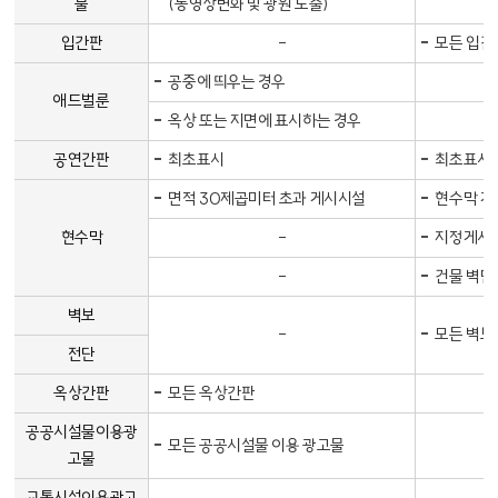
물
(동영상변화 및 광원 노출)
내용없음
입간판
-
모든 입간
공중에 띄우는 경우
애드벌룬
옥상 또는 지면에 표시하는 경우
공연간판
최초표시
최초표시 
면적 30제곱미터 초과 게시시설
현수막 게
내용없음
현수막
-
지정게시대
내용없음
-
건물 벽면
벽보
-
모든 벽보
전단
옥상간판
모든 옥상간판
공공시설물이용광
모든 공공시설물 이용 광고물
고물
교통시설이용광고