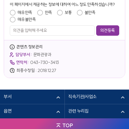
이 페이지에서 제공하는 정보에 대하여 어느 정도 만족하셨습니까?
만족도 조사
매우만족
만족
보통
불만족
매우불만족
콘텐츠 정보관리
담당부서 :
문화관광과
연락처 :
043-730-3413
최종수정일 :
2018.12.27
부서
직속기관/사업소
읍면
관련 누리집
TOP