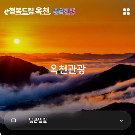
문화관광
옥천관광
넓은벌길