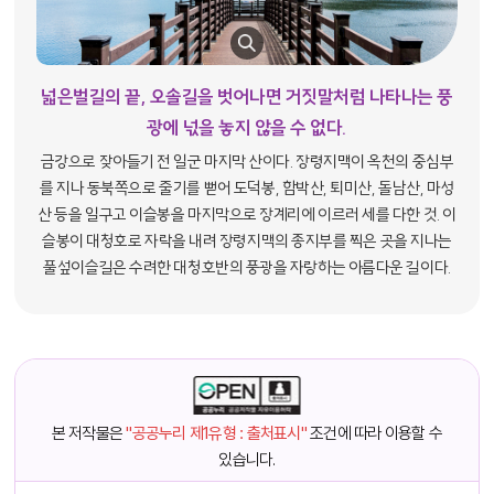
넓은벌길의 끝, 오솔길을 벗어나면 거짓말처럼 나타나는 풍
광에
넋을 놓지 않을 수 없다.
금강으로 잦아들기 전 일군 마지막 산이다. 장령지맥이 옥천의 중심부
를 지나 동북쪽으로 줄기를 뻗어 도덕봉, 함박산, 퇴미산, 돌남산, 마성
산 등을 일구고 이슬봉을 마지막으로 장계리에 이르러 세를 다한 것. 이
슬봉이 대청호로 자락을 내려 장령지맥의 종지부를 찍은 곳을 지나는
풀섶이슬길은 수려한 대청호반의 풍광을 자랑하는 아름다운 길이다.
본 저작물은
"공공누리 제1유형 : 출처표시"
조건에 따라 이용할 수
있습니다.
담당자 정보