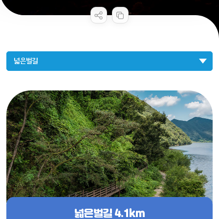
공공누리 공공저작물
콘텐츠 만족도 조사
넓은벌길
넓은벌길
4.1km