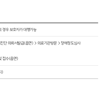
의 경우 보호자가 대행가능
장애진단 의뢰서발급(읍면)→의료기관방문→장애정도심사
 접수(읍면)
지)