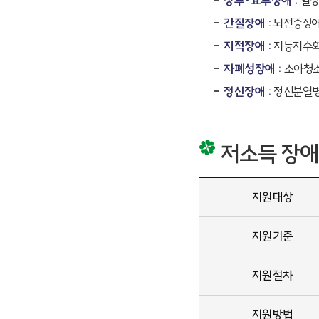
장루·요루장애 :
일상
간질장애 :
뇌전증장애
지적장애 :
지능지수화
자폐성장애 :
소아청소
정신장애 :
정신분열병
저소득 장애
지원대상
지원기준
지원절차
지원방법