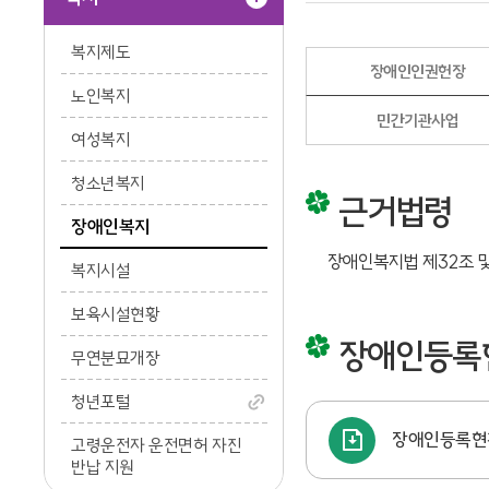
복지제도
장애인인권헌장
노인복지
민간기관사업
여성복지
청소년복지
근거법령
장애인복지
장애인복지법 제32조 및
복지시설
보육시설현황
장애인등록
무연분묘개장
청년포털
장애인등록현
고령운전자 운전면허 자진
반납 지원