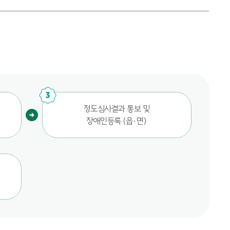
3
정도심사결과 통보 및
장애인등록 (읍·면)