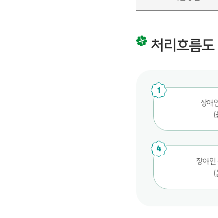
처리흐름도
1
장애
(
4
장애인
(