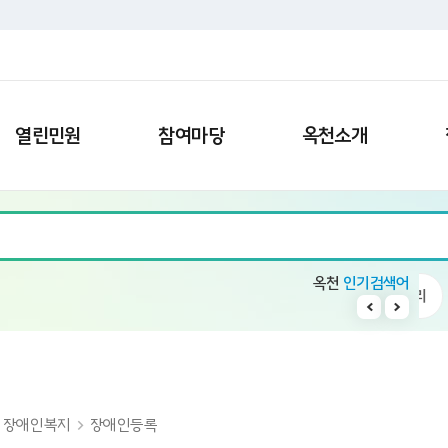
열린민원
참여마당
옥천소개
옥천
인기검색어
회의록 공개방
10
11
1
빈집
2
일자리
장애인복지
장애인등록