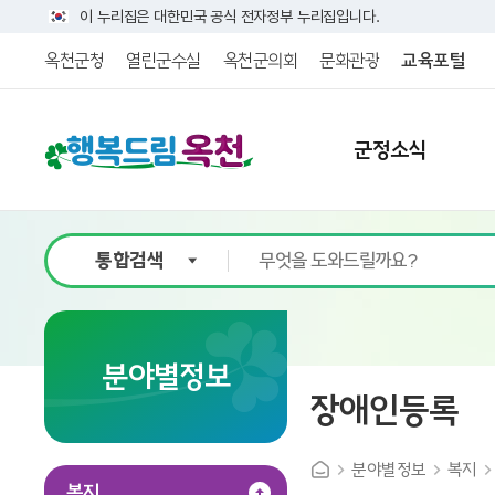
이 누리집은 대한민국 공식 전자정부 누리집입니다.
옥천군청
열린군수실
옥천군의회
문화관광
교육포털
군정소식
9
분야별정보
장애인등록
분야별정보
복지
복지