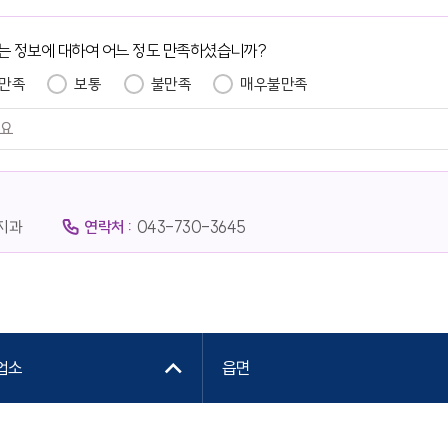
는 정보에 대하여 어느 정도 만족하셨습니까?
만족
보통
불만족
매우불만족
지과
연락처 :
043-730-3645
업소
읍면