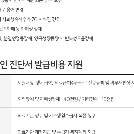
생활이 현저히 제한되는 장루·요류
로 용어 변경
 사회성숙지수가 70 이하인 경우
년 자폐 등 자폐성 장애
, 분열형정동장애, 양극성장동장애, 반복성우울장애
인 진단서 발급비용 지원
지원대상: 생계급여, 의료급여수급자로 신규등록 및 의무재판정 
지적장애 및 자폐성장애 : 40천원 / 기타장애 : 15천원
의료기관 청구 및 기초생활수급자 직접 청구
의료기관 계좌지급 및 수급자 복지계좌 지급