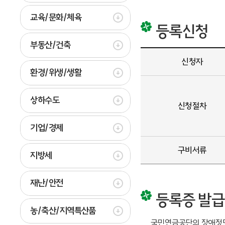
교육/문화/체육
등록신청
부동산/건축
신청자
환경/위생/생활
상하수도
신청절차
기업/경제
구비서류
지방세
재난/안전
등록증 발급
농/축산/지역특산품
국민연금공단의 장애정도