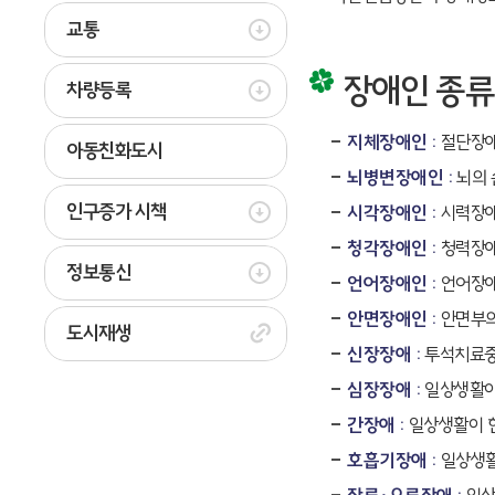
교통
장애인 종류
차량등록
지체장애인 :
절단장애
아동친화도시
뇌병변장애인 :
뇌의 
인구증가 시책
시각장애인 :
시력장애
청각장애인 :
청력장애
정보통신
언어장애인 :
언어장애
안면장애인 :
안면부의
도시재생
신장장애 :
투석치료중
심장장애 :
일상생활이
간장애 :
일상생활이 
호흡기장애 :
일상생활