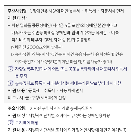
지방자치단체에서 조례에 의거 시행하는 사업 - 주요사업명, 지원대상, 지원내용, 비고 순으로 내용을 제공하고 있습니다.
1. 장애인용 차량에 대한 등록세ㆍ취득세ㆍ자동차세 면제
차량 명의를 중증장애인(시각은 4급 포함)의 장애인 본인이나 그
배우자 또는 주민등록표상 장애인과 함께 거주하는 직계존ㆍ비속,
직계비속의 배우자, 형제, 자매 중 1인과 공동명의
배기량 2000cc이하 승용차
승차정원 7인승 이상 10인승 이하인 승용자동차, 승차정원 15인승
이하 승합차, 적재정량 1톤이하인 화물차, 이륜자동차 중 1대
차량등록후 1년이내에 이전 또는 공동등록자와의 세대분리시 취득세
등 추징
공동명의로 등록후 세대분리시는 세대분리된 날로부터 과세대상
등록세ㆍ취득세ㆍ자동차세 면세
시·군·구청(세무과)에 신청
2. 차량 구입시 지역개발 공채 구입면제
지방자치단체별 조례에서 규정하는 장애인용차량
도지역에 해당
지방자치단체별 조례에 의거 장애인차량에 대한 지역개발공