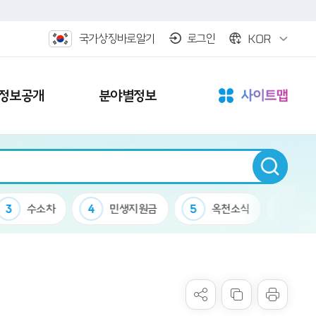
KOR
국가상징바로알기
로그인
정보공개
분야별정보
3
수소차
4
민생지원금
5
옥천소식
6
케