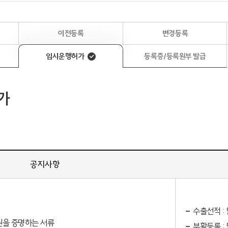
이전등록
변경등록
임시운행허가
등록증/등록원부 발급
가
공지사항
수출선적 :
을 증명하는 서류
부활등록 :