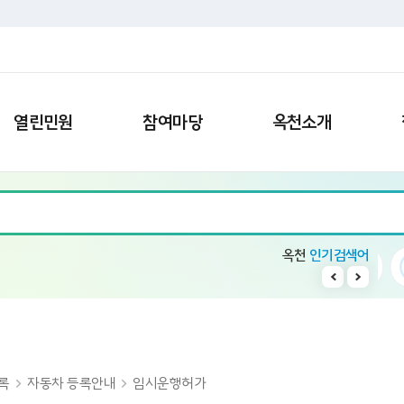
열린민원
참여마당
옥천소개
옥천
인기검색어
회의록 공개방
10
11
1
빈집
2
일자리
록
자동차 등록안내
임시운행허가