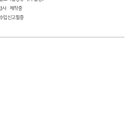
검사 : 제작증
 수입신고필증