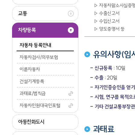
자동차말소사실증
교통
수출신고서
수입신고서
양도증명서 등
차량등록
자동차 등록안내
유의사항(임
자동차검사/의무보험
신규등록 :
10일
이륜자동차
수출 :
20일
건설기계등록
자기인증승인을 얻기 
과태료/범칙금
시험, 연구를 목적으로
자동차민원대국민포털
기타 건설교통부장관이
아동친화도시
과태료