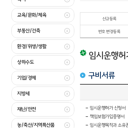
교육/문화/체육
신규등록
부동산/건축
번호 변경등록
환경/위생/생활
임시운행허
상하수도
구비서류
기업/경제
지방세
임시운행허가 신청서
재난/안전
책임보험가입증명서
농/축산/지역특산품
임시운행목적과 소유권