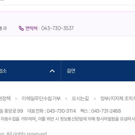
통과
연락처 :
043-730-3537
업소
읍면
권정책
이메일무단수집거부
오시는길
정부/지자체 조직
읍 중앙로 99
대표전화 :
043-730-3114
팩스 : 043-731-2488
 자동수집을 거부하며, 이를 위반 시 정보통신망법에 의해 형사처벌됨을 유념하시
. All rights reserved.