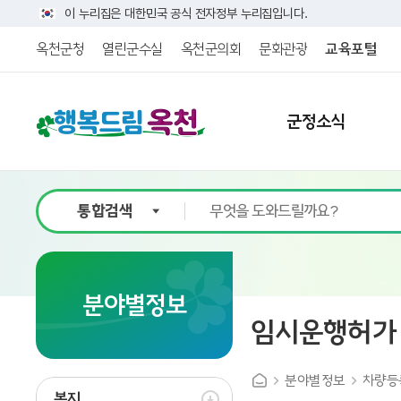
이 누리집은 대한민국 공식 전자정부 누리집입니다.
옥천군청
열린군수실
옥천군의회
문화관광
교육포털
군정소식
9
분야별정보
임시운행허가
분야별정보
차량등
복지