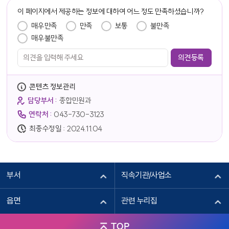
담당자 정보
이 페이지에서 제공하는 정보에 대하여 어느 정도 만족하셨습니까?
만족도 조사
매우만족
만족
보통
불만족
매우불만족
콘텐츠 정보관리
담당부서 :
종합민원과
연락처 :
043-730-3123
최종수정일 :
2024.11.04
부서
직속기관/사업소
읍면
관련 누리집
TOP